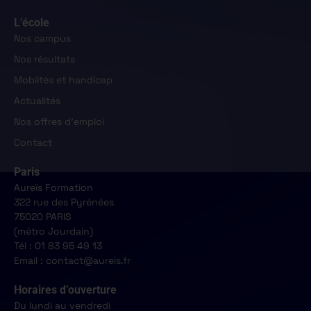
L’école
Nos campus
Nos résultats
Mobiltés et handicap
Actualités
Nos offres d'emploi
Contact
Paris
Aureïs Formation
322 rue des Pyrénées
75020 PARIS
(métro Jourdain)
Tél : 01 83 95 49 13
Email : contact@aureis.fr
Horaires d’ouverture
Du lundi au vendredi