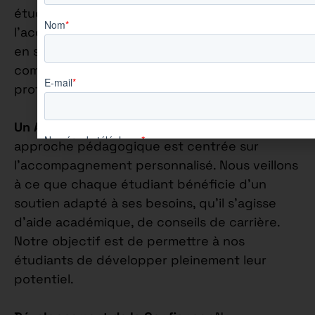
étudiant de manière individuelle, en mettant
l’accent sur la construction de leur confiance
en soi et sur l’épanouissement de leurs
compétences personnelles et
professionnelles.
Un Accompagnement Personnalisé
: Notre
approche pédagogique est centrée sur
l’accompagnement personnalisé. Nous veillons
à ce que chaque étudiant bénéficie d’un
soutien adapté à ses besoins, qu’il s’agisse
d’aide académique, de conseils de carrière.
Notre objectif est de permettre à nos
étudiants de développer pleinement leur
potentiel.