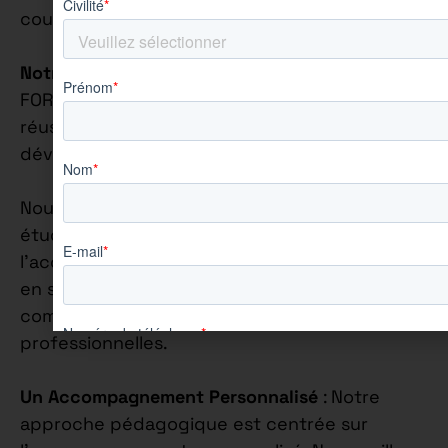
cours.
Notre Philosophie Éducative
: Chez AUREÏS
FORMATION, nous croyons fermement que la
réussite académique va de pair avec le
développement personnel.
Nous nous engageons à accompagner chaque
étudiant de manière individuelle, en mettant
l’accent sur la construction de leur confiance
en soi et sur l’épanouissement de leurs
compétences personnelles et
professionnelles.
Un Accompagnement Personnalisé
: Notre
approche pédagogique est centrée sur