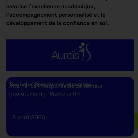
valorise l’excellence académique,
l’accompagnement personnalisé et le
développement de la confiance en soi
.
Bachelor Ressources Humaines
Alternance - Responsable de secteur
(recrutement) - Bachelor RH
9 août 2026