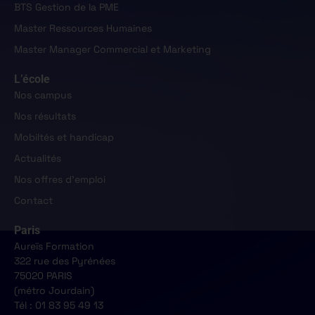
BTS Gestion de la PME
Master Ressources Humaines
Master Manager Commercial et Marketing
L’école
Nos campus
Nos résultats
Mobiltés et handicap
Actualités
Nos offres d'emploi
Contact
Paris
Aureïs Formation
322 rue des Pyrénées
75020 PARIS
(métro Jourdain)
Tél : 01 83 95 49 13