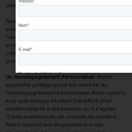
développement personnel.
Nous nous engageons à accompagner chaque
étudiant de manière individuelle, en mettant
l’accent sur la construction de leur confiance
en soi et sur l’épanouissement de leurs
compétences personnelles et
professionnelles.
Un Accompagnement Personnalisé
: Notre
approche pédagogique est centrée sur
l’accompagnement personnalisé. Nous veillons
à ce que chaque étudiant bénéficie d’un
soutien adapté à ses besoins, qu’il s’agisse
d’aide académique, de conseils de carrière.
Notre objectif est de permettre à nos