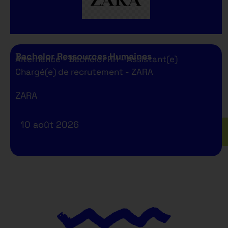
Bachelor Ressources Humaines
Alternance - Bachelor RH - Assistant(e)
Chargé(e) de recrutement - ZARA
ZARA
10 août 2026