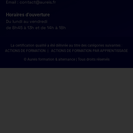
Email : contact@aureis.fr
Horaires d’ouverture
Du lundi au vendredi
de 8h45 à 13h et de 14h à 18h
La certification qualité a été délivrée au titre des catégories suivantes :
ACTIONS DE FORMATION | ACTIONS DE FORMATION PAR APPRENTISSAGE
© Aureis formation & alternance | Tous droits réservés