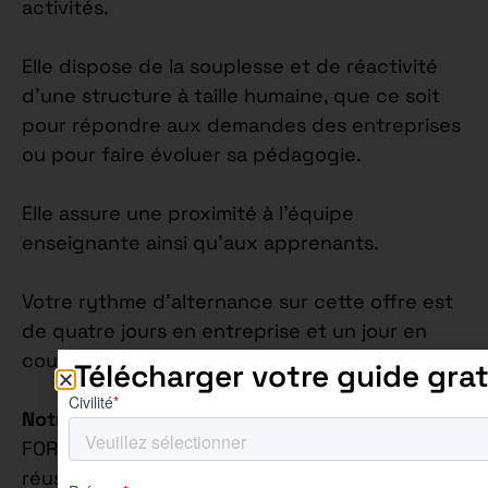
activités.
Elle dispose de la souplesse et de réactivité
d’une structure à taille humaine, que ce soit
pour répondre aux demandes des entreprises
ou pour faire évoluer sa pédagogie.
Elle assure une proximité à l’équipe
enseignante ainsi qu’aux apprenants.
Votre rythme d’alternance sur cette offre est
de quatre jours en entreprise et un jour en
cours.
Télécharger votre guide grat
Notre Philosophie Éducative
: Chez AUREÏS
FORMATION, nous croyons fermement que la
réussite académique va de pair avec le