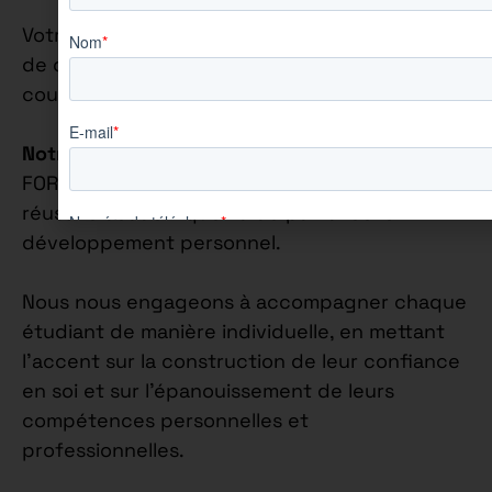
Votre rythme d’alternance sur cette offre est
de quatre jours en entreprise et un jour en
cours.
Notre Philosophie Éducative
: Chez AUREÏS
FORMATION, nous croyons fermement que la
réussite académique va de pair avec le
développement personnel.
Nous nous engageons à accompagner chaque
étudiant de manière individuelle, en mettant
l’accent sur la construction de leur confiance
en soi et sur l’épanouissement de leurs
compétences personnelles et
professionnelles.