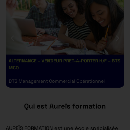
ALTERNANCE – VENDEUR PRET-A-PORTER H/F – BTS
A
MCO
BTS Management Commercial Opérationnel
B
Qui est Aureïs formation
AUREÏS FORMATION est une école spécialisée