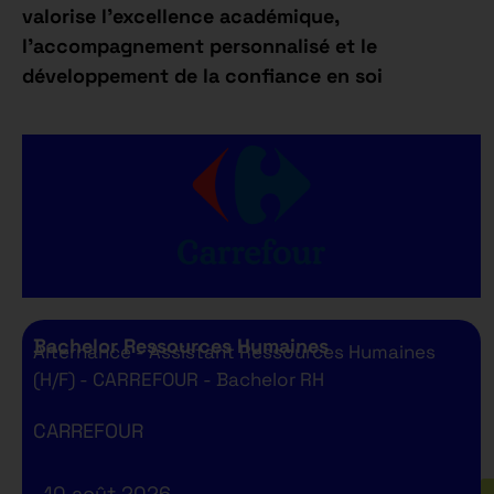
valorise l’excellence académique,
l’accompagnement personnalisé et le
développement de la confiance en soi
Bachelor Ressources Humaines
Alternance - Assistant Ressources Humaines
(H/F) - CARREFOUR - Bachelor RH
CARREFOUR
10 août 2026