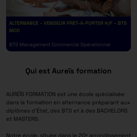
ALTERNANCE – VENDEUR PRET-A-PORTER H/F – BTS
A
MCO
BTS Management Commercial Opérationnel
B
Qui est Aureïs formation
AUREÏS FORMATION est une école spécialisée
dans la formation en alternance préparant aux
diplômes d’État, des BTS et à des BACHELORS
et MASTERS.
Notre école, située dans le 20ᵉ arrondissement