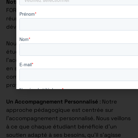
Notre Philosophie Éducative
: Chez AUREÏS
FORMATION, nous croyons fermement que la
réussite académique va de pair avec le
développement personnel.
Nous nous engageons à accompagner chaque
étudiant de manière individuelle, en mettant
l’accent sur la construction de leur confiance
en soi et sur l’épanouissement de leurs
compétences personnelles et
professionnelles.
Un Accompagnement Personnalisé
: Notre
approche pédagogique est centrée sur
l’accompagnement personnalisé. Nous veillons
à ce que chaque étudiant bénéficie d’un
soutien adapté à ses besoins, qu’il s’agisse