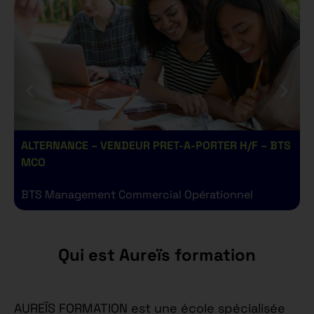
ALTERNANCE – VENDEUR PRET-A-PORTER H/F – BTS
A
MCO
BTS Management Commercial Opérationnel
B
Qui est Aureïs formation
AUREÏS FORMATION est une école spécialisée