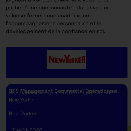
partie d’une communauté éducative qui
valorise l’excellence académique,
l’accompagnement personnalisé et le
développement de la confiance en soi.
BTS Management Commercial Opérationnel
Alternance - Vendeur en prête à porter - H/F -
New Yorker
New Yorker
7 août 2026