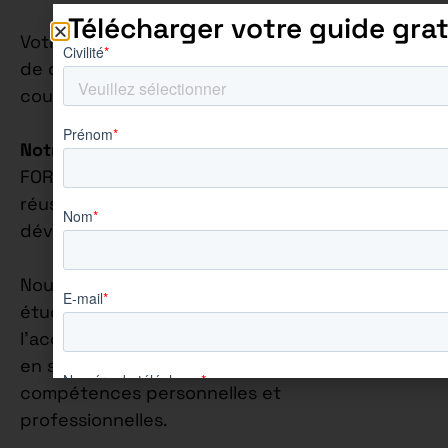
Télécharger votre guide grat
Votre rythme d’alternance sur cette offre est
de quatre jours en entreprise et un jour en
cours.
Notre Philosophie Éducative
: Chez AUREÏS
FORMATION, nous croyons fermement que la
réussite académique va de pair avec le
développement personnel.
Nous nous engageons à accompagner chaque
étudiant de manière individuelle, en mettant
l’accent sur la construction de leur confiance
en soi et sur l’épanouissement de leurs
compétences personnelles et
professionnelles.