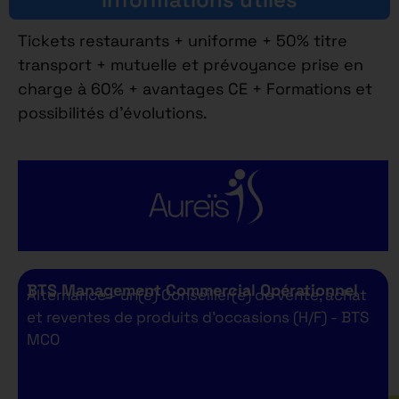
Tickets restaurants + uniforme + 50% titre
transport + mutuelle et prévoyance prise en
charge à 60% + avantages CE + Formations et
possibilités d’évolutions.
BTS Management Commercial Opérationnel
Alternance - un(e) Conseiller(e) de vente, achat
et reventes de produits d’occasions (H/F) - BTS
MCO