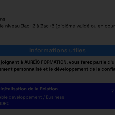
ons
 de niveau Bac+2 à Bac+5 (diplôme validé ou en cour
Informations utiles
joignant à AUREÏS FORMATION, vous ferez partie d’
ment personnalisé et le développement de la confia
gitalisation de la Relation
7
able développement / Business
 NDRC