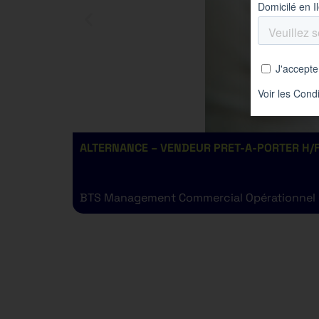
ALTERNANCE – VENDEUR PRET-A-PORTER H/F
BTS Management Commercial Opérationnel