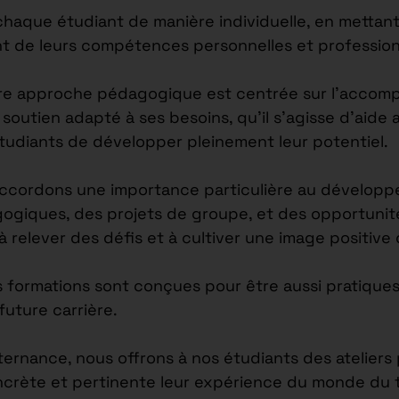
ue étudiant de manière individuelle, en mettant l
nt de leurs compétences personnelles et profession
re approche pédagogique est centrée sur l’accomp
outien adapté à ses besoins, qu’il s’agisse d’aide 
étudiants de développer pleinement leur potentiel.
accordons une importance particulière au développ
agogiques, des projets de groupe, et des opportuni
 à relever des défis et à cultiver une image positiv
s formations sont conçues pour être aussi pratiques
future carrière.
lternance, nous offrons à nos étudiants des atelier
ncrète et pertinente leur expérience du monde du tr