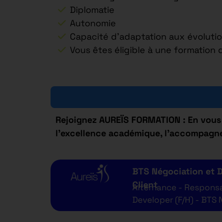
Diplomatie
Autonomie
Capacité d’adaptation aux évoluti
Vous êtes éligible à une formation
Rejoignez AUREÏS FORMATION : En vous 
l’excellence académique, l’accompagne
BTS Négociation et Di
Client
Alternance - Respons
Developer (F/H) - BTS