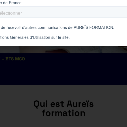
 – BTS MCO
Qui est Aureïs
formation