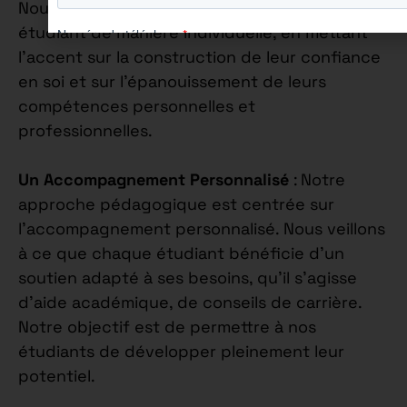
Nous nous engageons à accompagner chaque
étudiant de manière individuelle, en mettant
l’accent sur la construction de leur confiance
en soi et sur l’épanouissement de leurs
compétences personnelles et
professionnelles.
Un Accompagnement Personnalisé
: Notre
approche pédagogique est centrée sur
l’accompagnement personnalisé. Nous veillons
à ce que chaque étudiant bénéficie d’un
soutien adapté à ses besoins, qu’il s’agisse
d’aide académique, de conseils de carrière.
Notre objectif est de permettre à nos
étudiants de développer pleinement leur
potentiel.