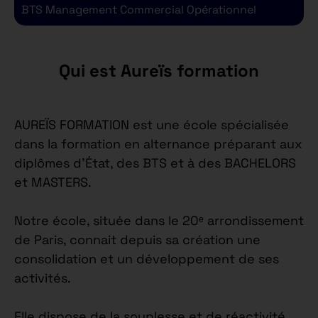
BTS Management Commercial Opérationnel
B
Qui est Aureïs formation
AUREÏS FORMATION est une école spécialisée
dans la formation en alternance préparant aux
diplômes d’État, des BTS et à des BACHELORS
et MASTERS.
Notre école, située dans le 20ᵉ arrondissement
de Paris, connait depuis sa création une
consolidation et un développement de ses
activités.
Elle dispose de la souplesse et de réactivité