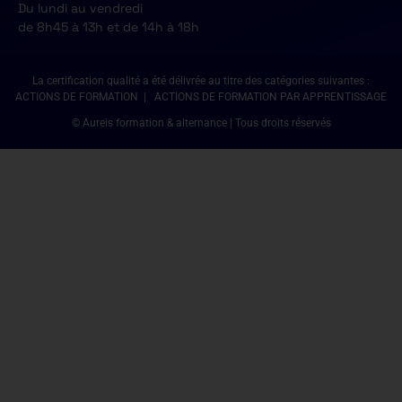
Du lundi au vendredi
de 8h45 à 13h et de 14h à 18h
La certification qualité a été délivrée au titre des catégories suivantes :
ACTIONS DE FORMATION | ACTIONS DE FORMATION PAR APPRENTISSAGE
© Aureis formation & alternance | Tous droits réservés