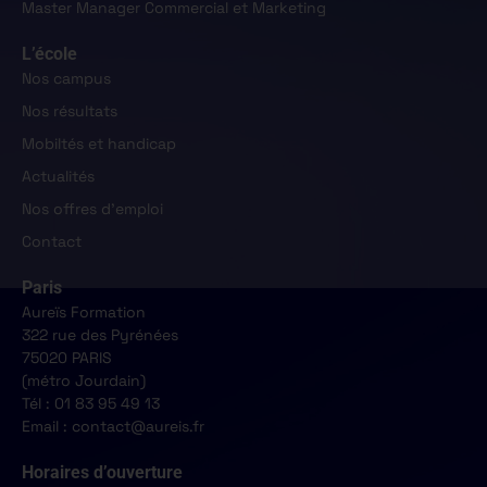
Master Manager Commercial et Marketing
L’école
Nos campus
Nos résultats
Mobiltés et handicap
Actualités
Nos offres d'emploi
Contact
Paris
Aureïs Formation
322 rue des Pyrénées
75020 PARIS
(métro Jourdain)
Tél : 01 83 95 49 13
Email : contact@aureis.fr
Horaires d’ouverture