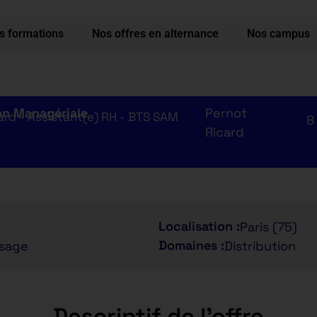
s formations
Nos offres en alternance
Nos campus
on Managériale
Pernot
ard - Assistant(e) RH - BTS SAM
8
Ricard
Localisation :
Paris (75)
Domaines :
ssage
Distribution
Descriptif de l'offre