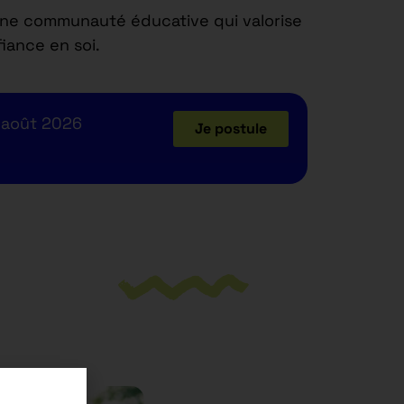
une communauté éducative qui valorise
iance en soi.
 août 2026
Je postule