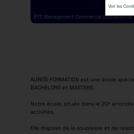
BTS Management Commercial Opérationnel
AUREÏS FORMATION est une école spécial
BACHELORS et MASTERS.
Notre école, située dans le 20ᵉ arrond
activités.
Elle dispose de la souplesse et de réac