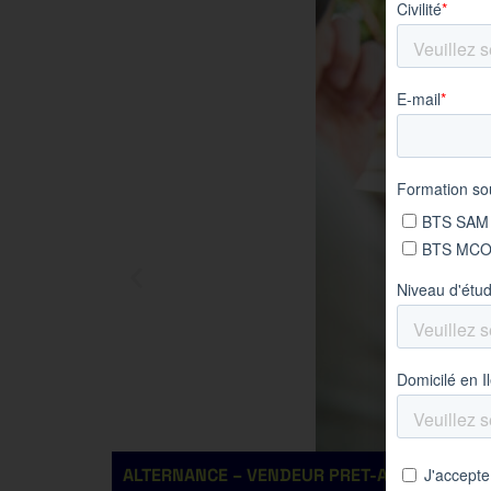
ALTERNANCE – VENDEUR PRET-A-PORTER H/F