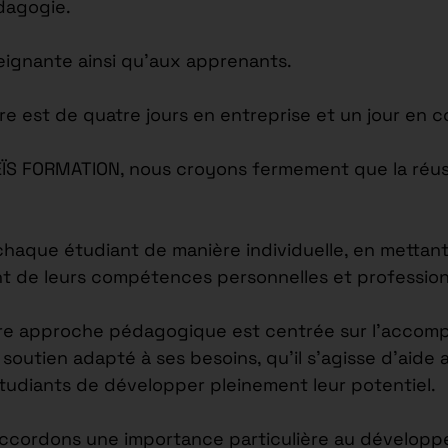
édagogie.
seignante ainsi qu’aux apprenants.
re est de quatre jours en entreprise et un jour en c
EÏS FORMATION, nous croyons fermement que la réus
ue étudiant de manière individuelle, en mettant l
nt de leurs compétences personnelles et profession
re approche pédagogique est centrée sur l’accomp
outien adapté à ses besoins, qu’il s’agisse d’aide 
étudiants de développer pleinement leur potentiel.
accordons une importance particulière au développ