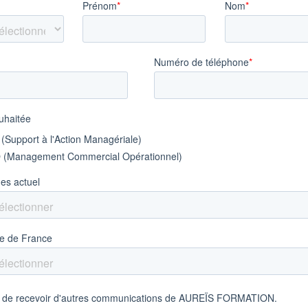
 – BTS MCO