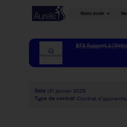
Notre école
No
BTS Support à l’Acti
Alternance Pernot Ric
Date :
31 janvier 2025
Type de contrat :
Contrat d'apprenti