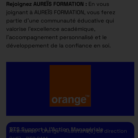
Rejoignez AUREÏS FORMATION :
En vous
joignant à AUREÏS FORMATION, vous ferez
partie d’une communauté éducative qui
valorise l’excellence académique,
l’accompagnement personnalisé et le
développement de la confiance en soi.
BTS Support à l’Action Managériale
Alternance - Orange - Assistant(e) de direction