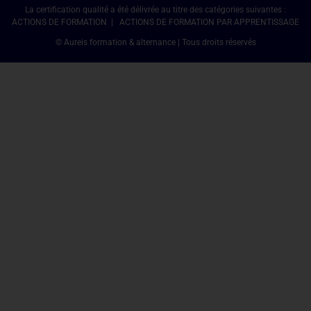
La certification qualité a été délivrée au titre des catégories suivantes :
ACTIONS DE FORMATION | ACTIONS DE FORMATION PAR APPRENTISSAGE
© Aureis formation & alternance | Tous droits réservés