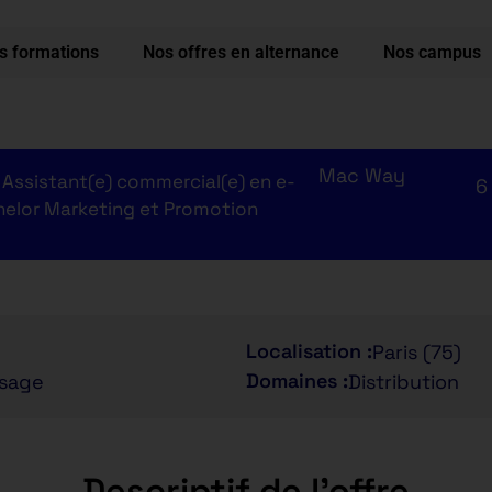
s formations
Nos offres en alternance
Nos campus
Mac Way
Assistant(e) commercial(e) en e-
6
helor Marketing et Promotion
Localisation :
Paris (75)
Domaines :
ssage
Distribution
Descriptif de l'offre