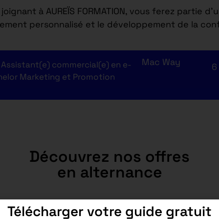
joignant à AUREÏS FORMATION, vous ferez partie d’
ement personnalisé et le développement de la conf
Mac Way
Assistant(e) commercial(e) en e-
6
helor Marketing et Promotion
Découvrez nos offres
en alternance
Télécharger votre guide gratuit