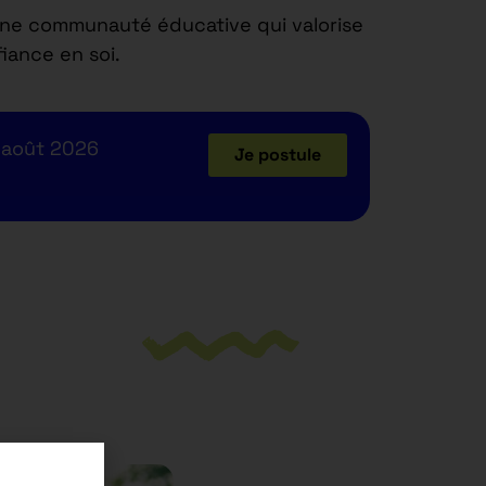
une communauté éducative qui valorise
iance en soi.
 août 2026
Je postule