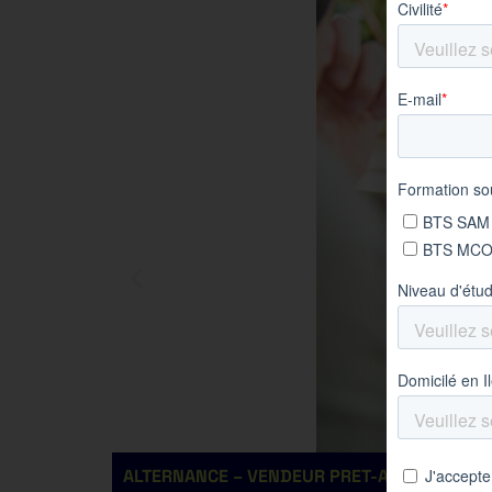
ALTERNANCE – VENDEUR PRET-A-PORTER H/F