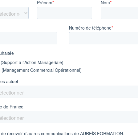
 – BTS MCO