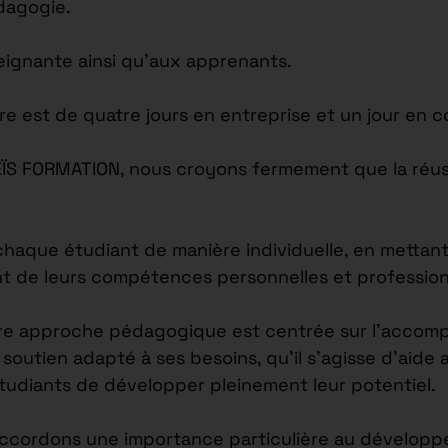
édagogie.
seignante ainsi qu’aux apprenants.
re est de quatre jours en entreprise et un jour en c
EÏS FORMATION, nous croyons fermement que la réus
ue étudiant de manière individuelle, en mettant l
nt de leurs compétences personnelles et profession
re approche pédagogique est centrée sur l’accomp
outien adapté à ses besoins, qu’il s’agisse d’aide 
étudiants de développer pleinement leur potentiel.
accordons une importance particulière au développ