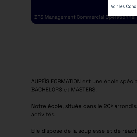
BTS Management Commercial Opérationnel
AUREÏS FORMATION est une école spécial
BACHELORS et MASTERS.
Notre école, située dans le 20ᵉ arrond
activités.
Elle dispose de la souplesse et de réac