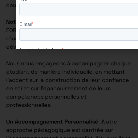
cours.
Notre Philosophie Éducative
: Chez AUREÏS
FORMATION, nous croyons fermement que la
réussite académique va de pair avec le
développement personnel.
Nous nous engageons à accompagner chaque
étudiant de manière individuelle, en mettant
l’accent sur la construction de leur confiance
en soi et sur l’épanouissement de leurs
compétences personnelles et
professionnelles.
Un Accompagnement Personnalisé
: Notre
approche pédagogique est centrée sur