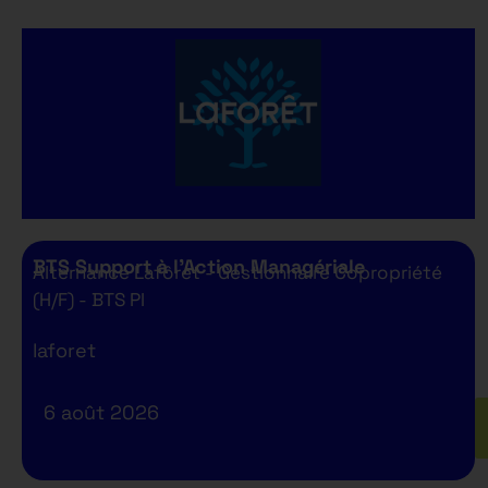
BTS Support à l’Action Managériale
Alternance Lafôret - Gestionnaire Copropriété
(H/F) - BTS PI
laforet
6 août 2026