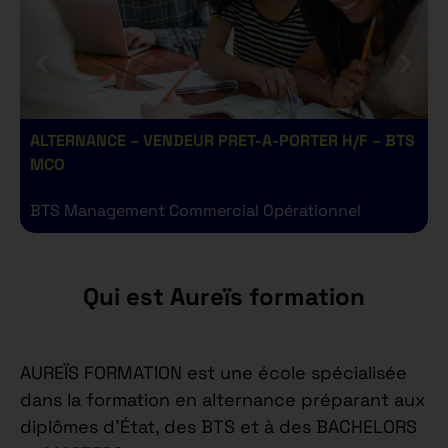
ALTERNANCE – VENDEUR PRET-A-PORTER H/F – BTS
A
MCO
BTS Management Commercial Opérationnel
B
Qui est Aureïs formation
AUREÏS FORMATION est une école spécialisée
dans la formation en alternance préparant aux
diplômes d’État, des BTS et à des BACHELORS