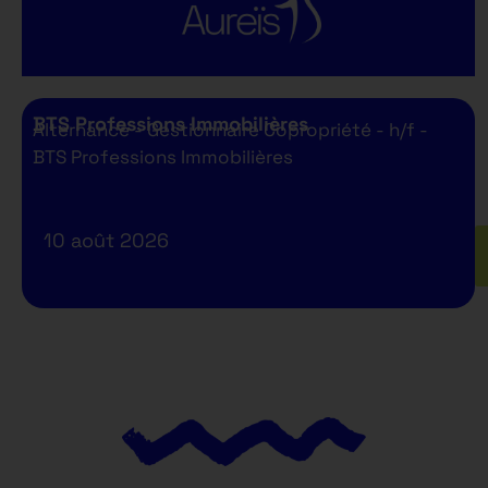
BTS Professions Immobilières
Alternance - Gestionnaire Copropriété - h/f -
BTS Professions Immobilières
10 août 2026