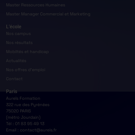
Master Ressources Humaines
Master Manager Commercial et Marketing
L’école
Nos campus
Nos résultats
Mobiltés et handicap
Actualités
Nos offres d'emploi
Contact
Paris
Aureïs Formation
322 rue des Pyrénées
75020 PARIS
(métro Jourdain)
Tél : 01 83 95 49 13
Email : contact@aureis.fr