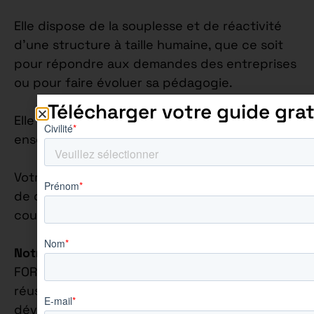
Elle dispose de la souplesse et de réactivité
d’une structure à taille humaine, que ce soit
pour répondre aux demandes des entreprises
ou pour faire évoluer sa pédagogie.
Télécharger votre guide grat
Elle assure une proximité à l’équipe
enseignante ainsi qu’aux apprenants.
Votre rythme d’alternance sur cette offre est
de quatre jours en entreprise et un jour en
cours.
Notre Philosophie Éducative
: Chez AUREÏS
FORMATION, nous croyons fermement que la
réussite académique va de pair avec le
développement personnel.