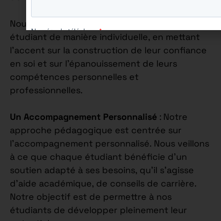
Nous nous engageons à accompagner chaque
étudiant de manière individuelle, en mettant
l’accent sur la construction de leur confiance
en soi et sur l’épanouissement de leurs
compétences personnelles et
professionnelles.
Un Accompagnement Personnalisé
: Notre
approche pédagogique est centrée sur
l’accompagnement personnalisé. Nous veillons
à ce que chaque étudiant bénéficie d’un
soutien adapté à ses besoins, qu’il s’agisse
d’aide académique, de conseils de carrière.
Notre objectif est de permettre à nos
étudiants de développer pleinement leur