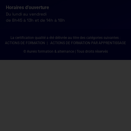
Horaires d’ouverture
Du lundi au vendredi
de 8h45 à 13h et de 14h à 18h
La certification qualité a été délivrée au titre des catégories suivantes :
ACTIONS DE FORMATION | ACTIONS DE FORMATION PAR APPRENTISSAGE
© Aureis formation & alternance | Tous droits réservés