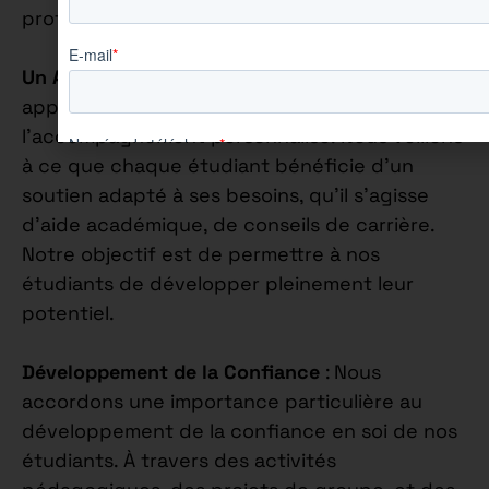
professionnelles.
Un Accompagnement Personnalisé
: Notre
approche pédagogique est centrée sur
l’accompagnement personnalisé. Nous veillons
à ce que chaque étudiant bénéficie d’un
soutien adapté à ses besoins, qu’il s’agisse
d’aide académique, de conseils de carrière.
Notre objectif est de permettre à nos
étudiants de développer pleinement leur
potentiel.
Développement de la Confiance
: Nous
accordons une importance particulière au
développement de la confiance en soi de nos
étudiants. À travers des activités