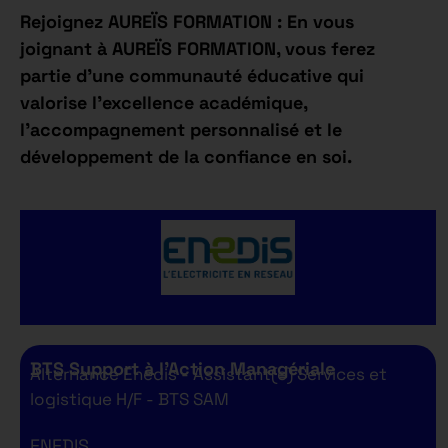
Rejoignez AUREÏS FORMATION : En vous
joignant à AUREÏS FORMATION, vous ferez
partie d’une communauté éducative qui
valorise l’excellence académique,
l’accompagnement personnalisé et le
développement de la confiance en soi.
BTS Support à l’Action Managériale
Alternance Enedis - Assistant(e) Services et
logistique H/F - BTS SAM
ENEDIS