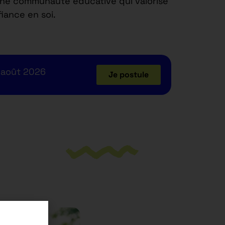
une communauté éducative qui valorise
iance en soi.
 août 2026
Je postule