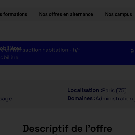
s formations
Nos offres en alternance
Nos campus
obilières
re en transaction habitation - h/f
9
obilière
Localisation :
Paris (75)
Domaines :
ssage
Administration 
Descriptif de l'offre