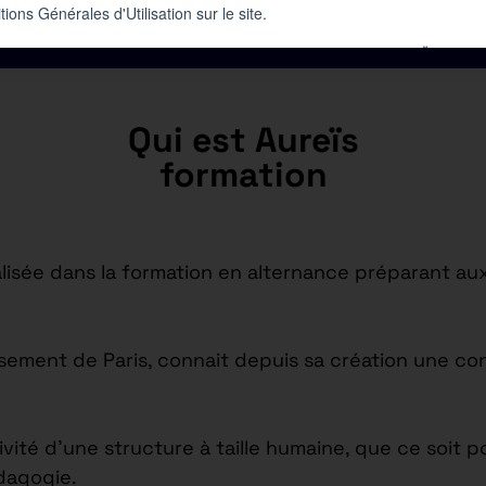
Qui est Aureïs
formation
isée dans la formation en alternance préparant aux
issement de Paris, connait depuis sa création une c
tivité d’une structure à taille humaine, que ce soi
édagogie.