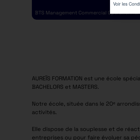
BTS Management Commercial Opérationnel
AUREÏS FORMATION est une école spécial
BACHELORS et MASTERS.
Notre école, située dans le 20ᵉ arrond
activités.
Elle dispose de la souplesse et de réac
entreprises ou pour faire évoluer sa p