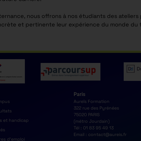
lternance, nous offrons à nos étudiants des atelier
ncrète et pertinente leur expérience du monde du tr
Paris
mpus
Aureïs Formation
322 rue des Pyrénées
ultats
75020 PARIS
s et handicap
(métro Jourdain)
Tél : 01 83 95 49 13
tés
Email : contact@aureis.fr
res d'emploi