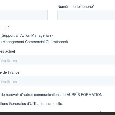
 – BTS MCO