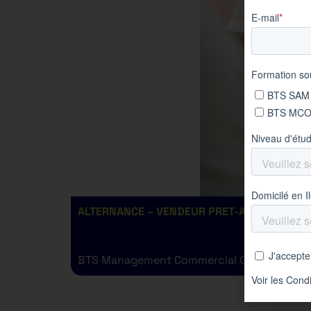
ALTERNANCE – VENDEUR PRET-A-PORTER H/F
BTS Management Commercial Opérationnel