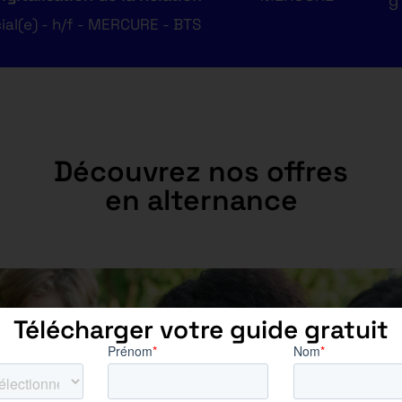
9
al(e) - h/f - MERCURE - BTS
Découvrez nos offres
en alternance
Télécharger votre guide gratuit