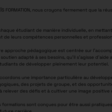
EÏS FORMATION, nous croyons fermement que la réus
ue étudiant de manière individuelle, en mettant l
nt de leurs compétences personnelles et profession
re approche pédagogique est centrée sur l’accomp
outien adapté à ses besoins, qu’il s’agisse d’aide 
étudiants de développer pleinement leur potentiel.
accordons une importance particulière au développ
agogiques, des projets de groupe, et des opportuni
 à relever des défis et à cultiver une image positiv
s formations sont conçues pour être aussi pratiques
future carrière.