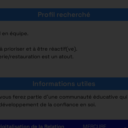
Profil recherché
l en équipe.
prioriser et à être réactif(ve).
rie/restauration est un atout.
Informations utiles
vous ferez partie d’une communauté éducative qui 
développement de la confiance en soi.
gitalisation de la Relation
MERCURE