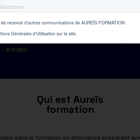
 – BTS MCO
Qui est Aureïs
formation
isée dans la formation en alternance préparant aux