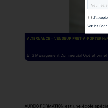
ALTERNANCE – VENDEUR PRET-A-PORTER H/F
BTS Management Commercial Opérationnel
AUREÏS FORMATION est une école spécial