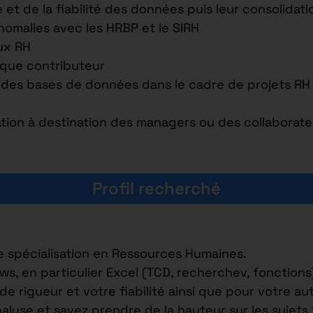
 et de la fiabilité des données puis leur consolidati
anomalies avec les HRBP et le SIRH
aux RH
t que contributeur
 des bases de données dans le cadre de projets R
tion à destination des managers ou des collaborate
Profil recherché
e spécialisation en Ressources Humaines.
ws, en particulier Excel (TCD, recherchev, fonction
 rigueur et votre fiabilité ainsi que pour votre au
yse et savez prendre de la hauteur sur les sujets t