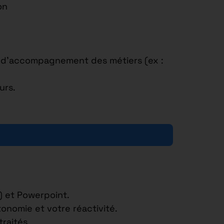
on
H d’accompagnement des métiers (ex :
urs.
s) et Powerpoint.
tonomie et votre réactivité.
raités.