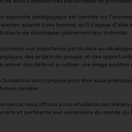
nt de leurs compétences personnelles et profession
re approche pédagogique est centrée sur l’accomp
outien adapté à ses besoins, qu’il s’agisse d’aide 
étudiants de développer pleinement leur potentiel.
accordons une importance particulière au développ
agogiques, des projets de groupe, et des opportuni
 à relever des défis et à cultiver une image positiv
s formations sont conçues pour être aussi pratiques
future carrière.
lternance, nous offrons à nos étudiants des atelier
ncrète et pertinente leur expérience du monde du tr