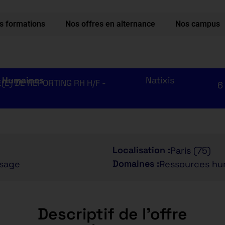
s formations
Nos offres en alternance
Nos campus
s Humaines
Natixis
E) DE REPORTING RH H/F -
6
Localisation :
Paris (75)
Domaines :
ssage
Ressources hu
Descriptif de l'offre