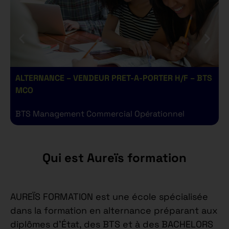
ALTERNANCE – VENDEUR PRET-A-PORTER H/F – BTS
A
MCO
BTS Management Commercial Opérationnel
B
Qui est Aureïs formation
AUREÏS FORMATION est une école spécialisée
dans la formation en alternance préparant aux
diplômes d’État, des BTS et à des BACHELORS