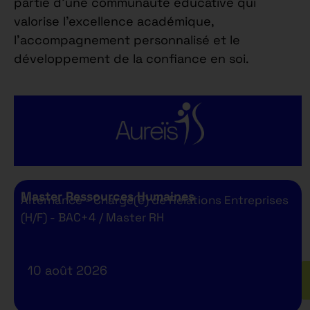
partie d’une communauté éducative qui
valorise l’excellence académique,
l’accompagnement personnalisé et le
développement de la confiance en soi.
Master Ressources Humaines
Alternance - Chargé(e) de Relations Entreprises
(H/F) - BAC+4 / Master RH
10 août 2026