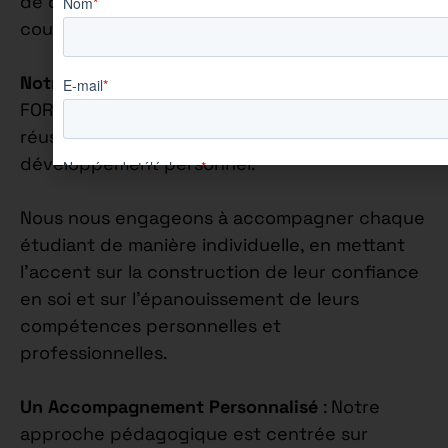
de quatre jours en entreprise et un jour en
cours.
Notre Philosophie Éducative
: Chez AUREÏS
FORMATION, nous croyons fermement que la
réussite académique va de pair avec le
développement personnel.
Nous nous engageons à accompagner chaque
étudiant de manière individuelle, en mettant
l’accent sur la construction de leur confiance
en soi et sur l’épanouissement de leurs
compétences personnelles et
professionnelles.
Un Accompagnement Personnalisé
: Notre
approche pédagogique est centrée sur