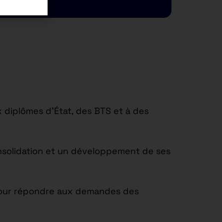
BTS Manage
 diplômes d’État, des BTS et à des
onsolidation et un développement de ses
t pour répondre aux demandes des