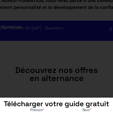
à AUREÏS FORMATION, vous ferez partie d’une commun
ment personnalisé et le développement de la confia
s Humaines
 de mission RH (H/F) - Bachelor
8
Découvrez nos offres
en alternance
Télécharger votre guide gratuit