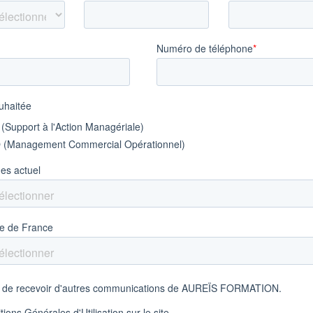
 – BTS MCO