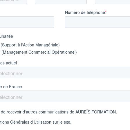
 – BTS MCO