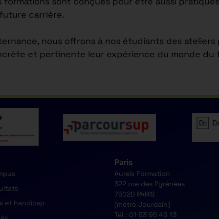
s formations sont conçues pour être aussi pratiques
future carrière.
lternance, nous offrons à nos étudiants des atelier
ncrète et pertinente leur expérience du monde du tr
Paris
mpus
Aureïs Formation
322 rue des Pyrénées
ultats
75020 PARIS
s et handicap
(métro Jourdain)
Tél : 01 83 95 49 13
tés