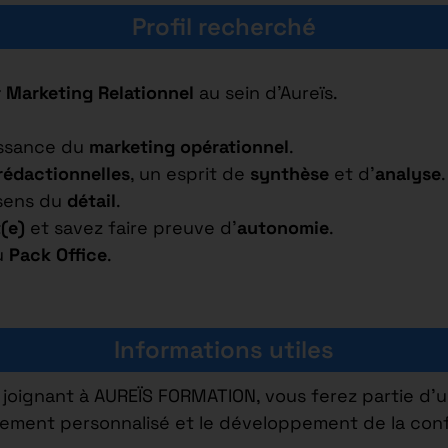
Profil recherché
 Marketing Relationnel
au sein d’Aureïs.
issance du
marketing opérationnel
.
rédactionnelles
, un esprit de
synthèse
et d’
analyse
.
 sens du
détail
.
(e)
et savez faire preuve d’
autonomie
.
du
Pack Office
.
Informations utiles
joignant à AUREÏS FORMATION, vous ferez partie d’
ement personnalisé et le développement de la conf