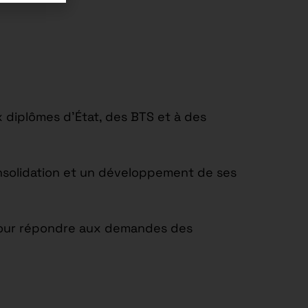
 diplômes d’État, des BTS et à des
onsolidation et un développement de ses
t pour répondre aux demandes des