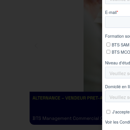
ALTERNANCE – VENDEUR PRET-A-PORTER H/F
BTS Management Commercial Opérationnel