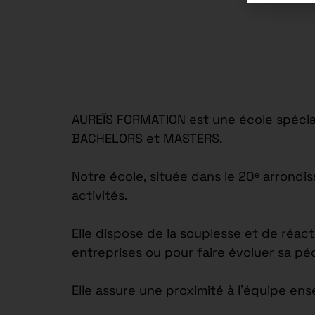
AUREÏS FORMATION est une école spécial
BACHELORS et MASTERS.
Notre école, située dans le 20ᵉ arrond
activités.
Elle dispose de la souplesse et de réac
entreprises ou pour faire évoluer sa p
Elle assure une proximité à l’équipe en