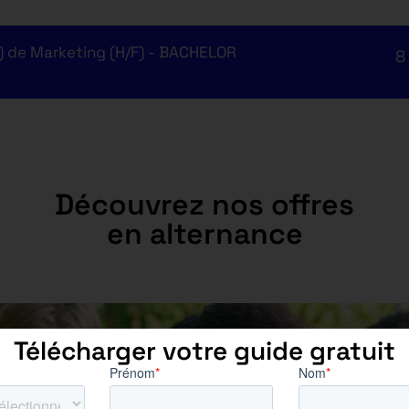
) de Marketing (H/F) - BACHELOR
8
Découvrez nos offres
en alternance
Télécharger votre guide gratuit