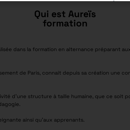
Qui est Aureïs
formation
isée dans la formation en alternance préparant aux
issement de Paris, connait depuis sa création une c
tivité d’une structure à taille humaine, que ce soi
édagogie.
seignante ainsi qu’aux apprenants.