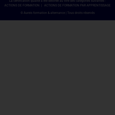
La certification qualité a été délivrée au titre des catégories suivantes :
ACTIONS DE FORMATION | ACTIONS DE FORMATION PAR APPRENTISSAGE
© Aureis formation & alternance | Tous droits réservés