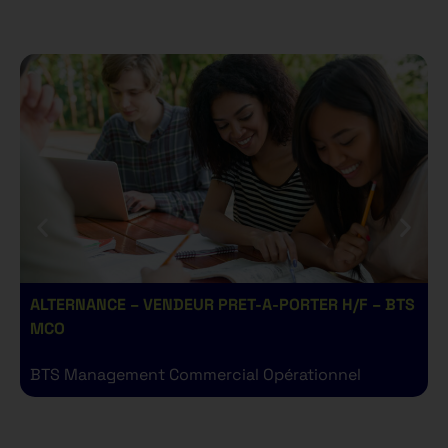
ALTERNANCE – VENDEUR PRET-A-PORTER H/F – BTS
A
MCO
BTS Management Commercial Opérationnel
B