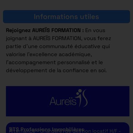
Informations utiles
Rejoignez AUREÏS FORMATION :
En vous
joignant à AUREÏS FORMATION, vous ferez
partie d’une communauté éducative qui
valorise l’excellence académique,
l’accompagnement personnalisé et le
développement de la confiance en soi.
BTS Professions Immobilières
Alternance - Chargé(e) de gestion locatif H/F -