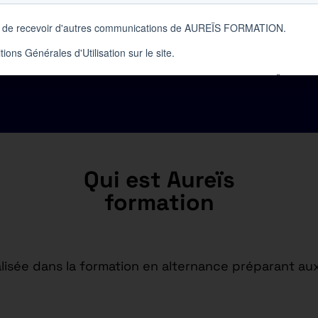
 – BTS MCO
Qui est Aureïs
formation
isée dans la formation en alternance préparant aux