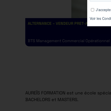
ALTERNANCE – VENDEUR PRET-A-PORTER H/F
BTS Management Commercial Opérationnel
AUREÏS FORMATION est une école spécial
BACHELORS et MASTERS.