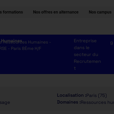
s formations
Nos offres en alternance
Nos campus
s Humaines
Entreprise
de Ressources Humaines -
9
dans le
RSE - Paris 8Ème H/F
secteur du
Recrutemen
t
Localisation :
Paris (75)
Domaines :
ssage
Ressources hu