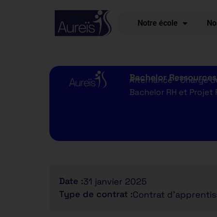
Notre école
No
Bachelor Ressource
Alternance - Chargé 
Bachelor RH et Projet 
Date :
31 janvier 2025
Type de contrat :
Contrat d'apprenti