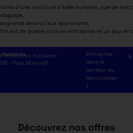
ctivité d’une structure à taille humaine, que ce so
pédagogie.
nseignante ainsi qu’aux apprenants.
fre est de quatre jours en entreprise et un jour en 
s Humaines
Entreprise
de Ressources Humaines -
9
dans le
RSE - Paris 8Ème H/F
secteur du
Recrutemen
t
Découvrez nos offres