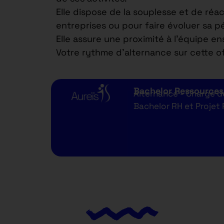
Elle dispose de la souplesse et de réa
entreprises ou pour faire évoluer sa 
Elle assure une proximité à l’équipe e
Votre rythme d’alternance sur cette of
Bachelor Ressource
Alternance - Chargé 
Bachelor RH et Projet 