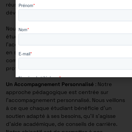
réussite académique va de pair avec le
développement personnel.
Nous nous engageons à accompagner chaque
étudiant de manière individuelle, en mettant
l’accent sur la construction de leur confiance
en soi et sur l’épanouissement de leurs
compétences personnelles et
professionnelles.
Un Accompagnement Personnalisé
: Notre
approche pédagogique est centrée sur
l’accompagnement personnalisé. Nous veillons
à ce que chaque étudiant bénéficie d’un
soutien adapté à ses besoins, qu’il s’agisse
d’aide académique, de conseils de carrière.
Notre objectif est de permettre à nos