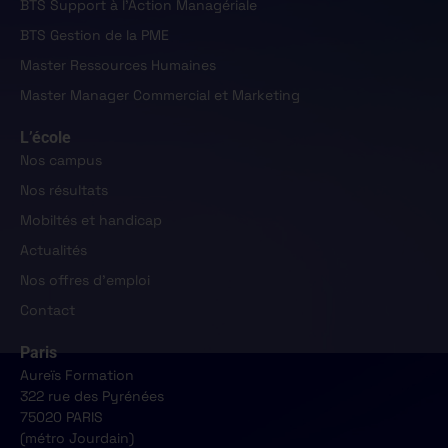
BTS Support à l'Action Managériale
BTS Gestion de la PME
Master Ressources Humaines
Master Manager Commercial et Marketing
L’école
Nos campus
Nos résultats
Mobiltés et handicap
Actualités
Nos offres d'emploi
Contact
Paris
Aureïs Formation
322 rue des Pyrénées
75020 PARIS
(métro Jourdain)