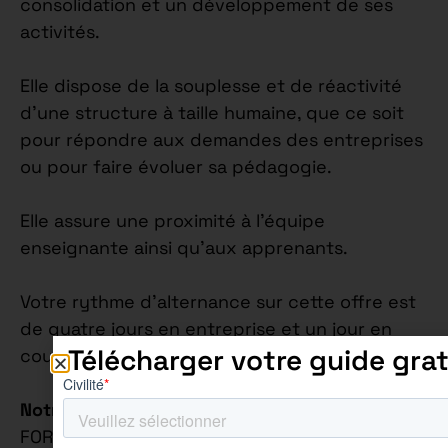
consolidation et un développement de ses
activités.
Elle dispose de la souplesse et de réactivité
d’une structure à taille humaine, que ce soit
pour répondre aux demandes des entreprises
ou pour faire évoluer sa pédagogie.
Elle assure une proximité à l’équipe
enseignante ainsi qu’aux apprenants.
Votre rythme d’alternance sur cette offre est
de quatre jours en entreprise et un jour en
Télécharger votre guide grat
cours.
Notre Philosophie Éducative
: Chez AUREÏS
FORMATION, nous croyons fermement que la