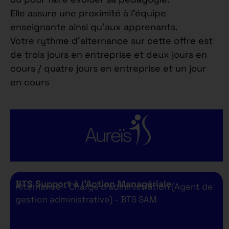
Elle assure une proximité à l’équipe
enseignante ainsi qu’aux apprenants.
Votre rythme d’alternance sur cette offre est
de trois jours en entreprise et deux jours en
cours / quatre jours en entreprise et un jour
en cours
BTS Support à l’Action Managériale
Alternance - Chargé d'administration (Agent de
gestion administrative) - BTS SAM