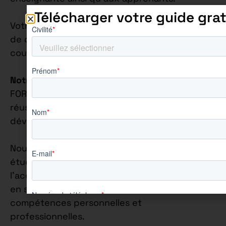
Télécharger votre guide grat
Votre rythme d’alternance sur cette offre est
de quatre jours en entreprise et un jour en
cours.
Notre Philosophie Éducative
: Chez AUREÏS
FORMATION, nous croyons fermement que la
réussite académique va de pair avec le
développement personnel.
Nous nous engageons à accompagner chaque
étudiant de manière individuelle, en mettant
l’accent sur la construction de leur confiance
en soi et sur l’épanouissement de leurs
compétences personnelles et
professionnelles.