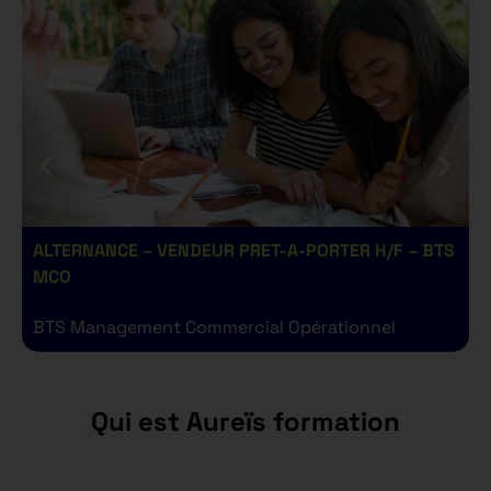
ALTERNANCE – VENDEUR PRET-A-PORTER H/F – BTS
A
MCO
BTS Management Commercial Opérationnel
B
Qui est Aureïs formation