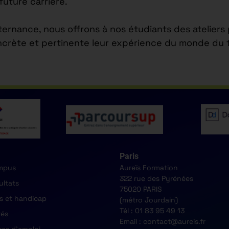
future carrière.
lternance, nous offrons à nos étudiants des atelier
ncrète et pertinente leur expérience du monde du tr
Paris
mpus
Aureïs Formation
322 rue des Pyrénées
ultats
75020 PARIS
s et handicap
(métro Jourdain)
Tél : 01 83 95 49 13
tés
Email : contact@aureis.fr
res d'emploi