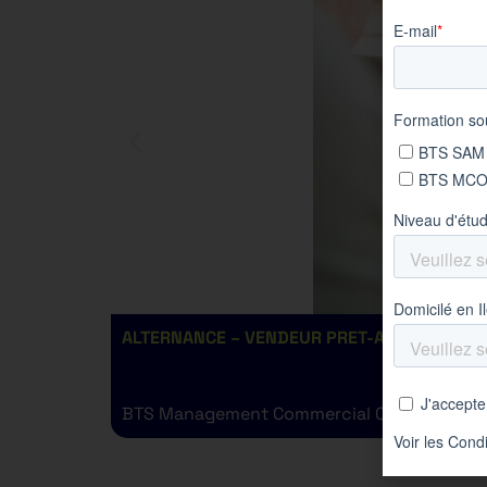
ALTERNANCE – VENDEUR PRET-A-PORTER H/F
BTS Management Commercial Opérationnel