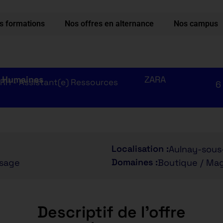
s formations
Nos offres en alternance
Nos campus
s Humaines
ZARA
 RH - Assistant(e) Ressources
6
Localisation :
Aulnay-sous
Domaines :
ssage
Boutique / Ma
Descriptif de l'offre