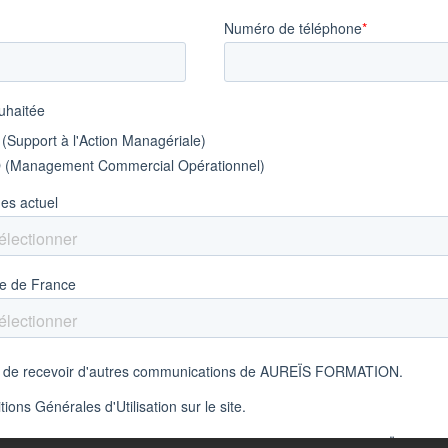
 – BTS MCO