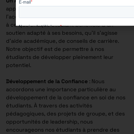
Un Accompagnement Personnalisé
: Notre
approche pédagogique est centrée sur
l’accompagnement personnalisé. Nous veillons
à ce que chaque étudiant bénéficie d’un
soutien adapté à ses besoins, qu’il s’agisse
d’aide académique, de conseils de carrière.
Notre objectif est de permettre à nos
étudiants de développer pleinement leur
potentiel.
Développement de la Confiance
: Nous
accordons une importance particulière au
développement de la confiance en soi de nos
étudiants. À travers des activités
pédagogiques, des projets de groupe, et des
opportunités de leadership, nous
encourageons nos étudiants à prendre des