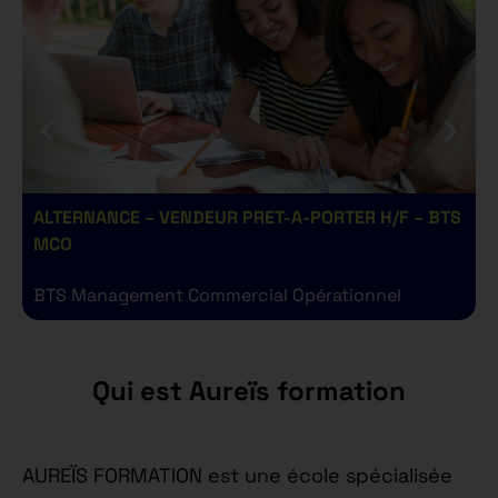
ALTERNANCE – VENDEUR PRET-A-PORTER H/F – BTS
A
MCO
BTS Management Commercial Opérationnel
B
Qui est Aureïs formation
AUREÏS FORMATION est une école spécialisée