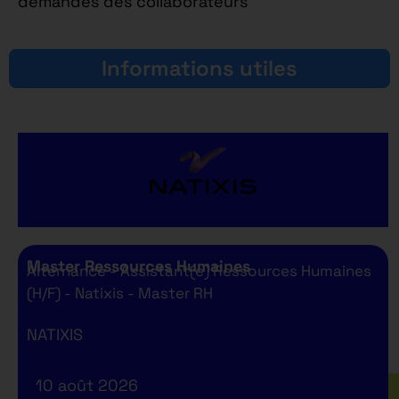
demandes des collaborateurs
Informations utiles
Master Ressources Humaines
Alternance - Assistant(e) Ressources Humaines
(H/F) - Natixis - Master RH
NATIXIS
10 août 2026