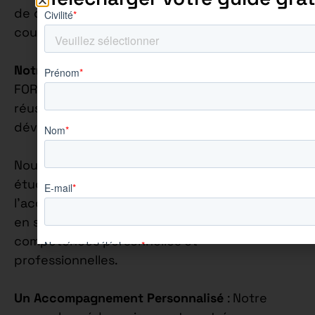
de quatre jours en entreprise et un jour en
cours.
Notre Philosophie Éducative
: Chez AUREÏS
FORMATION, nous croyons fermement que la
réussite académique va de pair avec le
développement personnel.
Nous nous engageons à accompagner chaque
étudiant de manière individuelle, en mettant
l’accent sur la construction de leur confiance
en soi et sur l’épanouissement de leurs
compétences personnelles et
professionnelles.
Un Accompagnement Personnalisé
: Notre