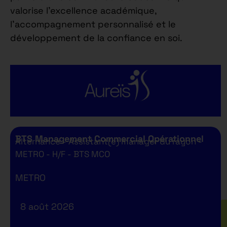
valorise l’excellence académique,
l’accompagnement personnalisé et le
développement de la confiance en soi.
BTS Management Commercial Opérationnel
Alternance - Assistant(e) manager du rayon -
METRO - H/F - BTS MCO
METRO
8 août 2026