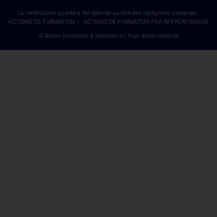
La certification qualité a été délivrée au titre des catégories suivantes :
ACTIONS DE FORMATION | ACTIONS DE FORMATION PAR APPRENTISSAGE
© Aureis formation & alternance | Tous droits réservés