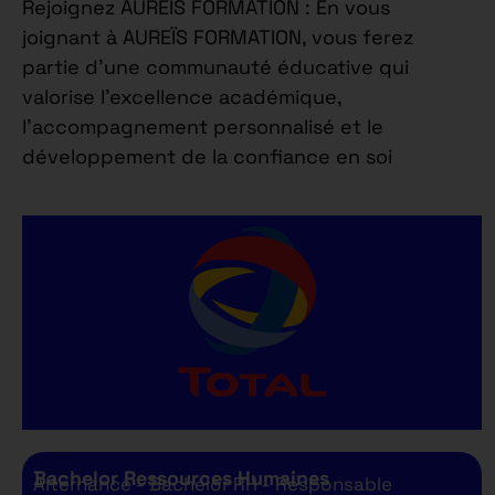
Rejoignez AUREÏS FORMATION : En vous
joignant à AUREÏS FORMATION, vous ferez
partie d’une communauté éducative qui
valorise l’excellence académique,
l’accompagnement personnalisé et le
développement de la confiance en soi
Bachelor Ressources Humaines
Alternance - Bachelor RH - Responsable