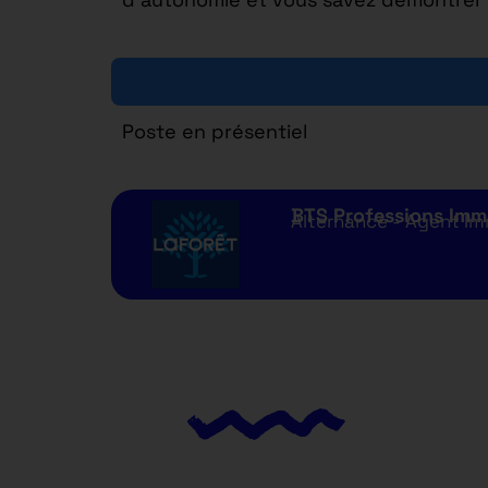
Poste en présentiel
BTS Professions Imm
Alternance - Agent Imm