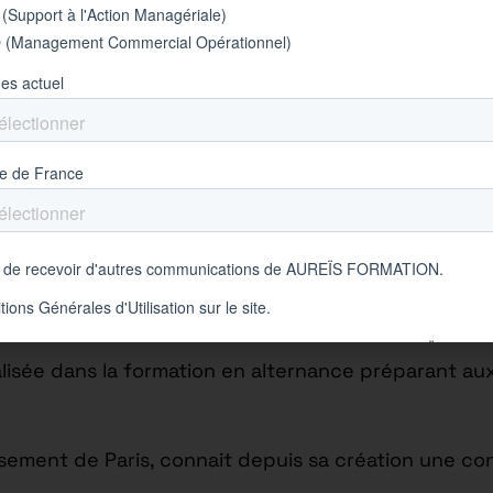
 – BTS MCO
Qui est Aureïs
formation
isée dans la formation en alternance préparant aux
issement de Paris, connait depuis sa création une c