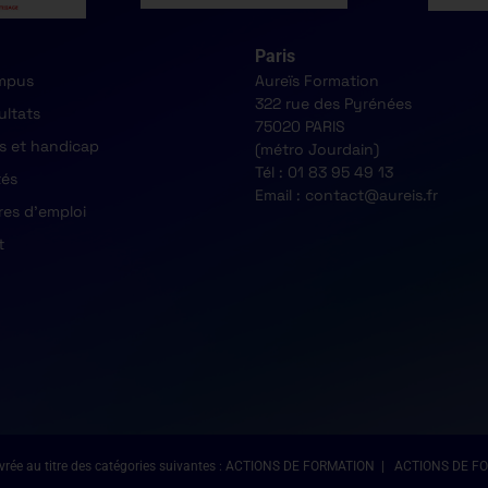
Paris
mpus
Aureïs Formation
322 rue des Pyrénées
ultats
75020 PARIS
s et handicap
(métro Jourdain)
Tél : 01 83 95 49 13
tés
Email : contact@aureis.fr
res d'emploi
t
é délivrée au titre des catégories suivantes : ACTIONS DE FORMATION | ACTIONS 