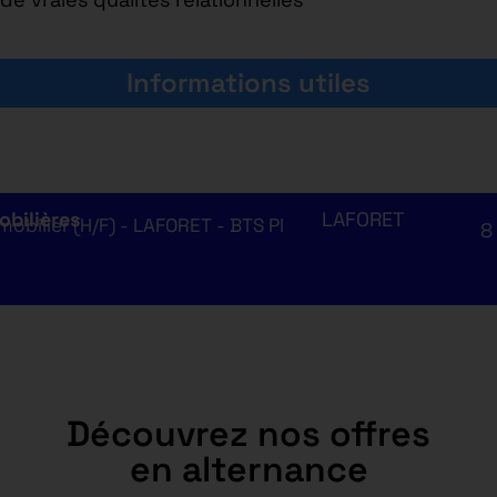
Informations utiles
obilières
LAFORET
obilier (H/F) - LAFORET - BTS PI
8
Découvrez nos offres
en alternance