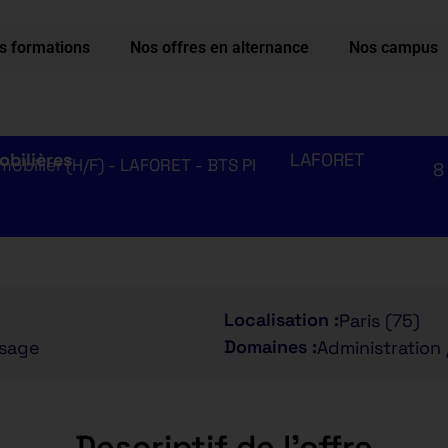
s formations
Nos offres en alternance
Nos campus
obilières
LAFORET
obilier (H/F) - LAFORET - BTS PI
8
Localisation :
Paris (75)
Domaines :
ssage
Administration 
Descriptif de l'offre