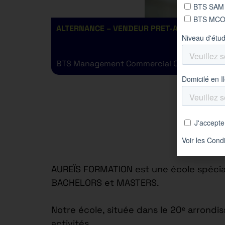
ALTERNANCE – VENDEUR PRET-A-PORTER H/F
BTS Management Commercial Opérationnel
AUREÏS FORMATION est une école spécial
BACHELORS et MASTERS.
Notre école, située dans le 20ᵉ arrond
activités.