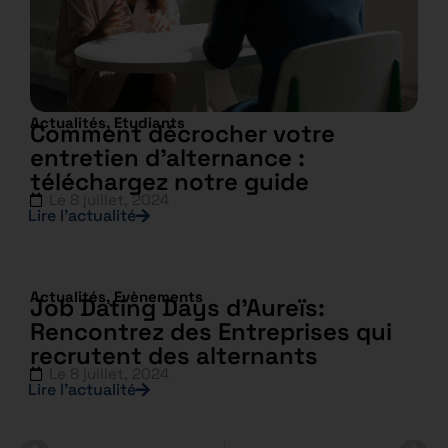
Actualités
,
Etudiants
Comment décrocher votre
entretien d’alternance :
téléchargez notre guide
Le
8 juillet, 2024
Lire l’actualité
Actualités
,
Evènements
Job Dating Days d’Aureïs:
Rencontrez des Entreprises qui
recrutent des alternants
Le
8 juillet, 2024
Lire l’actualité