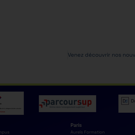
Paris
mpus
Aureïs Formation