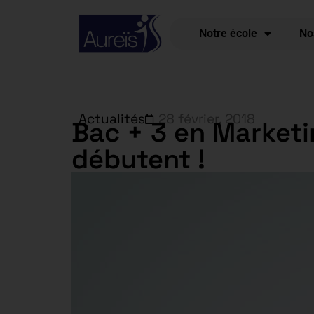
Notre école
No
Actualités
28 février, 2018
Bac + 3 en Marketin
débutent !