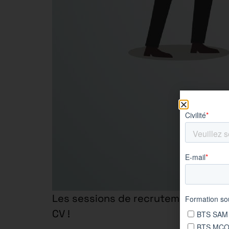
Les sessions de recrutement début
CV !