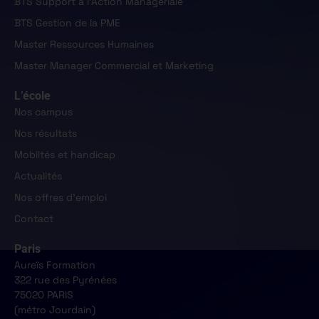
BTS Support à l'Action Managériale
BTS Gestion de la PME
Master Ressources Humaines
Master Manager Commercial et Marketing
L’école
Nos campus
Nos résultats
Mobiltés et handicap
Actualités
Nos offres d'emploi
Contact
Paris
Aureïs Formation
322 rue des Pyrénées
75020 PARIS
(métro Jourdain)