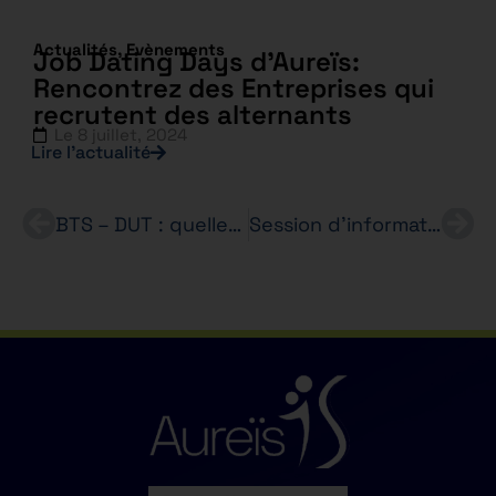
Actualités
,
Evènements
Job Dating Days d’Aureïs:
Rencontrez des Entreprises qui
recrutent des alternants
Le
8 juillet, 2024
Lire l’actualité
BTS – DUT : quelles différences ?
Session d’information Mercredi 18 Avril 2018 ,