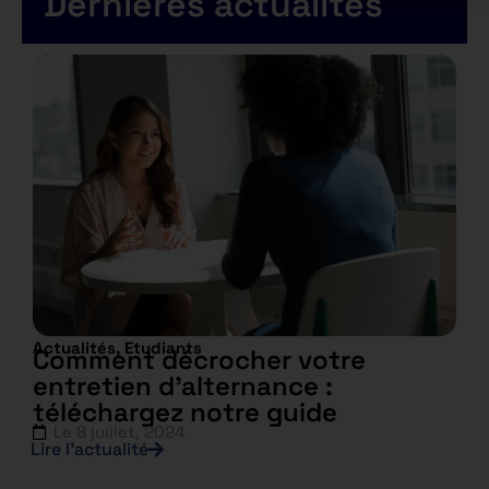
Dernières actualités
Actualités
,
Etudiants
Comment décrocher votre
entretien d’alternance :
téléchargez notre guide
Le
8 juillet, 2024
Lire l’actualité