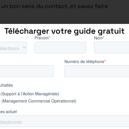
un bon sens du contact, et savez faire
Télécharger votre guide gratuit
 France – pas de déplacement
yé/Opérateur/Ouvrier Spe/Bac
omplet
s/Accueil
 de gros