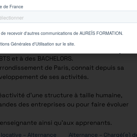
• France
cialisée dans la formation en alternance
 BTS et à des BACHELORS.
arrondissement de Paris, connait depuis sa
éveloppement de ses activités.
éactivité d’une structure à taille humaine,
ndes des entreprises ou pour faire évoluer
e enseignante ainsi qu’aux apprenants.
locative – Alternance