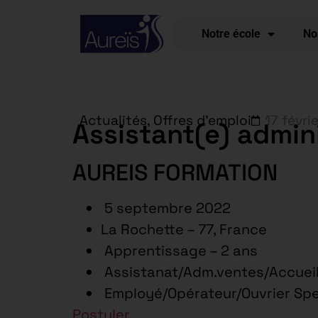
Notre école
No
Actualités
,
Offres d'emploi
17 févri
Assistant(e) admin
AUREIS FORMATION
5 septembre 2022
La Rochette – 77, France
Apprentissage – 2 ans
Assistanat/Adm.ventes/Accuei
Employé/Opérateur/Ouvrier Sp
Postuler