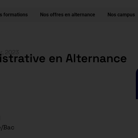
s formations
Nos offres en alternance
Nos campus
er, 2023
istrative en Alternance
l
e/Bac