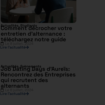
Actualités
,
Etudiants
Comment décrocher votre
entretien d’alternance :
téléchargez notre guide
Le
8 juillet, 2024
Lire l’actualité
Actualités
,
Evènements
Job Dating Days d’Aureïs:
Rencontrez des Entreprises
qui recrutent des
alternants
Le
8 juillet, 2024
Lire l’actualité