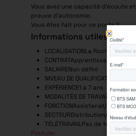
Vous avez une capacité d’écoute et 
preuve d’autonomie.
Vous êtes fait pour ce poste !!
Informations utiles
LOCALISATIONLa Rochette – 77,
CONTRATApprentissage – 2 ans
SALAIRENon défini
NIVEAU DE QUALIFICATIONEmplo
EXPÉRIENCE1 à 7 ans
MODALITÉS DE TRAVAILTemps c
FONCTIONAssistanat/Adm.vente
SECTEURDistribution/Commerce
TÉLÉTRAVAILPas de télétravail
Postuler