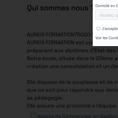
Qui sommes nous ?
AUREIS FORMATION75020 Paris 20e 
AUREIS FORMATION est une école spé
préparant aux diplômes d’Etat des
Notre école, située dans le 20ème 
création une consolidation et un d
Elle dispose de la souplesse et de r
que ce soit pour répondre aux dema
sa pédagogie.
Elle assure une proximité à l’équip
Assistante Commerciale en Gestion 