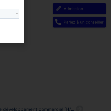
Admission
Parlez à un conseiller
Alternance – Chargé(e) de développement commercial (H/F) – BTS NDRC