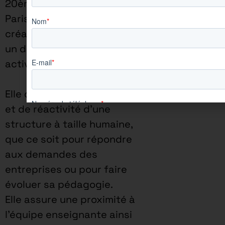
20ème arrondissement de
Paris, connait depuis sa
création une consolidation et
un développement de ses
activités.
Elle dispose de la souplesse
et de réactivité d’une
structure à taille humaine,
que ce soit pour répondre
aux demandes des
entreprises ou pour faire
évoluer sa pédagogie.
Elle assure une proximité à
l’équipe enseignante ainsi