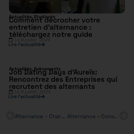
Actualités
,
Etudiants
Comment décrocher votre
entretien d’alternance :
téléchargez notre guide
Le
8 juillet, 2024
Lire l’actualité
Actualités
,
Evènements
Job Dating Days d’Aureïs:
Rencontrez des Entreprises qui
recrutent des alternants
Le
8 juillet, 2024
Lire l’actualité
Alternance – Chargé de Ressources Humaines (H/F) – Secteur du tourisme Bachelor RH
Alternance – Conseiller(e) de vente – AIGLE INTERNATIONAL (H/F) – BTS MCO