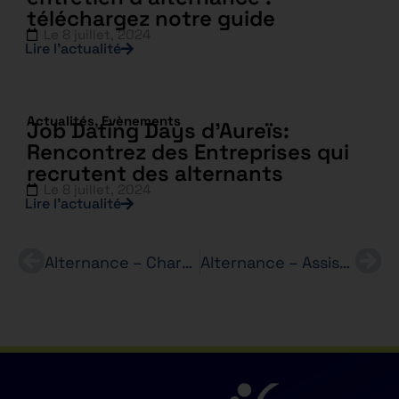
téléchargez notre guide
Le
8 juillet, 2024
Lire l’actualité
Actualités
,
Evènements
Job Dating Days d’Aureïs:
Rencontrez des Entreprises qui
recrutent des alternants
Le
8 juillet, 2024
Lire l’actualité
Alternance – Chargé(e) de recrutement – AUCHAN – Bachelor RH en 3 ans
Alternance – Assistant(e) Chargé(e) de recrutement (H/F) – ZARA – Bachelor RH en 3 ans