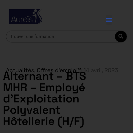
Actualités
,
Offres d'emploi
14 avril, 2023
Alternant – BTS
MHR – Employé
d’Exploitation
Polyvalent
Hôtellerie (H/F)