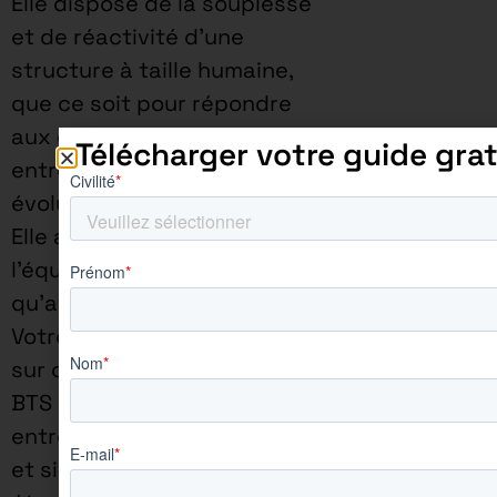
Elle dispose de la souplesse
et de réactivité d’une
structure à taille humaine,
que ce soit pour répondre
aux demandes des
Télécharger votre guide grat
entreprises ou pour faire
évoluer sa pédagogie.
Elle assure une proximité à
l’équipe enseignante ainsi
qu’aux apprenants.
Votre rythme d’alternance
sur cette offre si vous êtes en
BTS étant de 3jours (en
entreprise) /2jours (en école)
et si vous êtes en Bachelor