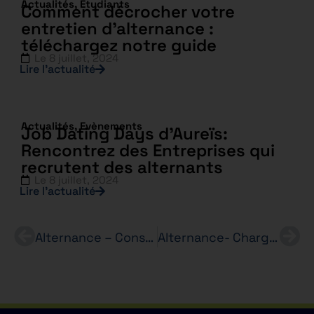
Actualités
,
Etudiants
Comment décrocher votre
entretien d’alternance :
téléchargez notre guide
Le
8 juillet, 2024
Lire l’actualité
Actualités
,
Evènements
Job Dating Days d’Aureïs:
Rencontrez des Entreprises qui
recrutent des alternants
Le
8 juillet, 2024
Lire l’actualité
Alternance – Conseiller(e) de pôle – DARTY – BTS MCO
Alternance- Chargé de missions RH F/H – ORANGE Bachelor RH