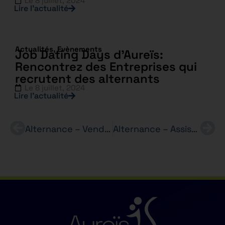
Le
8 juillet, 2024
Lire l’actualité
Actualités
,
Evènements
Job Dating Days d’Aureïs:
Rencontrez des Entreprises qui
recrutent des alternants
Le
8 juillet, 2024
Lire l’actualité
Alternance – Vendeur – H/F – Andre – BTS MCO
Alternance – Assistant de direction – h/f – Agence de mannequinat