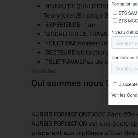
NIVEAU DE QUALIFICATIONEmploy
Technicien/Employé Bac +2
EXPÉRIENCE- 1 an
MODALITÉS DE TRAVAILTemps c
FONCTIONCommercial-Vendeur 
SECTEURDistribution/Commerce
TÉLÉTRAVAILPas de télétravail
Postuler
Qui sommes nous ?
AUREIS FORMATION75020 Paris 20e 
AUREIS FORMATION est une école spé
préparant aux diplômes d’Etat des