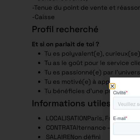
-Tenue du point de vente et réassor
-Caisse
Profil recherché
Et si on parlait de toi ?
Tu es polyvalent(e), curieux(se)
Tu as le goût pour le service cli
Tu es passionné(e) par l’univer
Tu es motivé(e) à apprendre et 
Tu bénéficies d’une première e
Informations utiles
LOCALISATIONParis, France – p
CONTRATAlternance – 24 mois
SALAIRENon défini