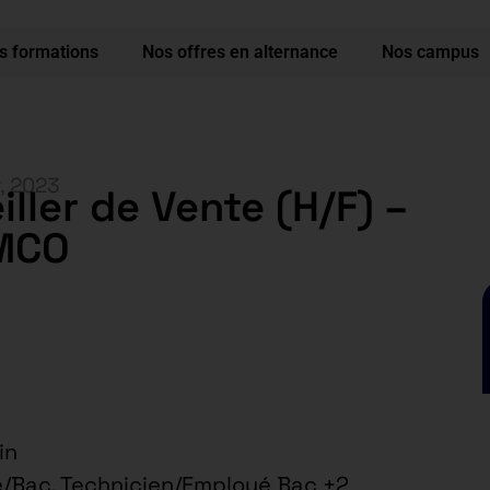
s formations
Nos offres en alternance
Nos campus
r, 2023
ller de Vente (H/F) –
MCO
in
/Bac, Technicien/Employé Bac +2