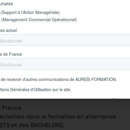
é/Opérateur/Ouvrier Spe/Bac,
omplet
en magasin
 de gros
• France
cialisée dans la formation en alternance
 BTS et des BACHELORS.