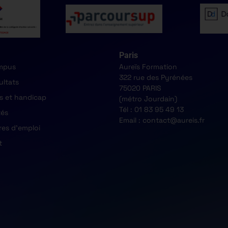
Paris
mpus
Aureïs Formation
322 rue des Pyrénées
ultats
75020 PARIS
s et handicap
(métro Jourdain)
Tél : 01 83 95 49 13
tés
Email : contact@aureis.fr
res d'emploi
t