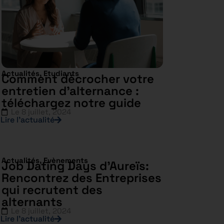
Actualités
,
Etudiants
Comment décrocher votre
entretien d’alternance :
téléchargez notre guide
Le
8 juillet, 2024
Lire l’actualité
Actualités
,
Evènements
Job Dating Days d’Aureïs:
Rencontrez des Entreprises
qui recrutent des
alternants
Le
8 juillet, 2024
Lire l’actualité