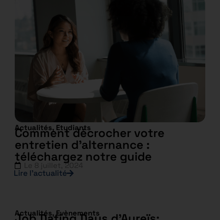
Actualités
,
Etudiants
Comment décrocher votre
entretien d’alternance :
téléchargez notre guide
Le
8 juillet, 2024
Lire l’actualité
Actualités
,
Evènements
Job Dating Days d’Aureïs: