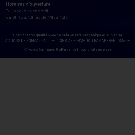
Horaires d’ouverture
Du lundi au vendredi
de 8h45 à 13h et de 14h à 18h
La certification qualité a été délivrée au titre des catégories suivantes :
ACTIONS DE FORMATION | ACTIONS DE FORMATION PAR APPRENTISSAGE
© Aureis formation & alternance | Tous droits réservés