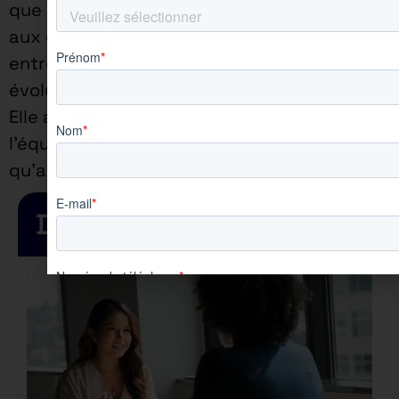
que ce soit pour répondre
aux demandes des
entreprises ou pour faire
évoluer sa pédagogie.
Elle assure une proximité à
l’équipe enseignante ainsi
qu’aux apprenants.
Dernières actualités