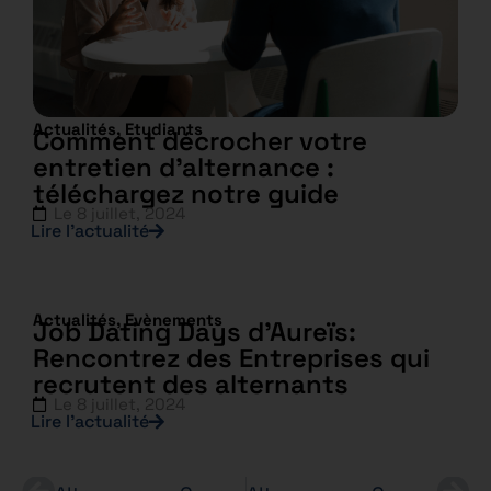
Actualités
,
Etudiants
Comment décrocher votre
entretien d’alternance :
téléchargez notre guide
Le
8 juillet, 2024
Lire l’actualité
Actualités
,
Evènements
Job Dating Days d’Aureïs:
Rencontrez des Entreprises qui
recrutent des alternants
Le
8 juillet, 2024
Lire l’actualité