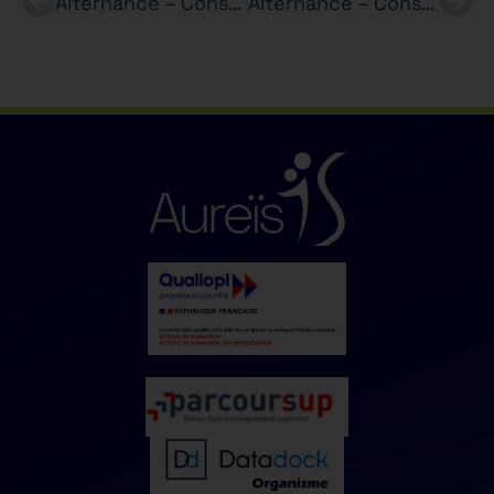
Alternance – Conseiller(e) de Vente (H/F) – ZADIG ET VOLTAIRE – BTS MCO
Alternance – Conseiller de Vente (H/F) – BTS MCO ORCHESTRA