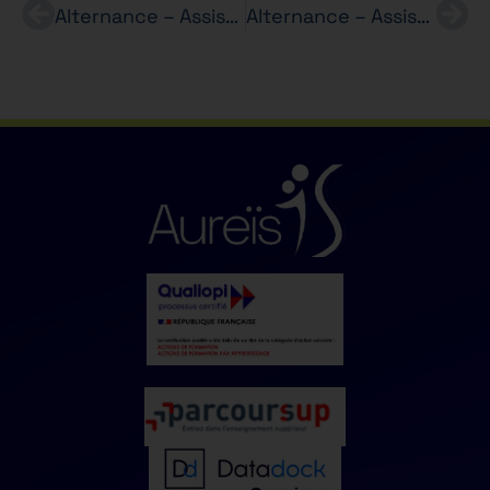
Alternance – Assistant Marketing (H/F) – BACHELOR Marketing et Promotion
Alternance – Assistant(e) administratif(ve)/direction (H/F) – Entreprise d’hôte et hôtesse d’accueil – BTS SAM