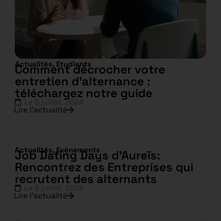
Actualités
,
Etudiants
Comment décrocher votre
entretien d’alternance :
téléchargez notre guide
Le
8 juillet, 2024
Lire l’actualité
Actualités
,
Evènements
Job Dating Days d’Aureïs:
Rencontrez des Entreprises qui
recrutent des alternants
Le
8 juillet, 2024
Lire l’actualité