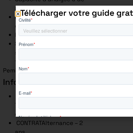
synthèse
Télécharger votre guide grat
Force de proposition &
d’anticipation
Prise de recul & réactivité
Savoir gérer des
situations de stress, de
tension ou de conflit
Pemis B : Obligatoire
Informations utiles
LOCALISATIONParis 20e –
75, France – pas de
déplacement
CONTRATAlternance – 2
ans