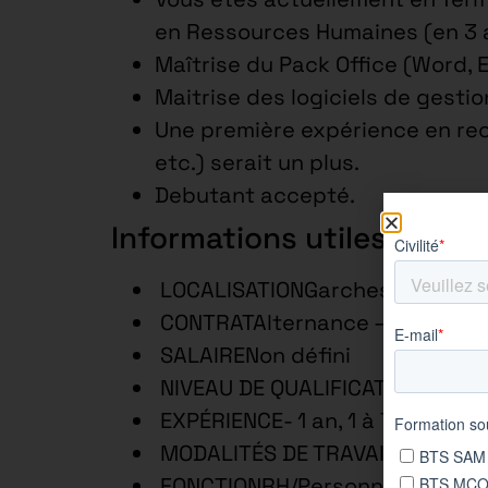
en Ressources Humaines (en 3 a
Maîtrise du Pack Office (Word, E
Maitrise des logiciels de gesti
Une première expérience en rec
etc.) serait un plus.
Debutant accepté.
Informations utiles
LOCALISATIONGarches – 92, Fra
CONTRATAlternance – 3 ans
SALAIRENon défini
NIVEAU DE QUALIFICATIONEmplo
EXPÉRIENCE- 1 an, 1 à 7 ans
MODALITÉS DE TRAVAILTemps c
FONCTIONRH/Personnel/Format