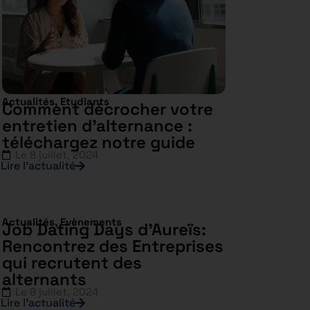
Actualités
,
Etudiants
Comment décrocher votre
entretien d’alternance :
téléchargez notre guide
Le
8 juillet, 2024
Lire l’actualité
Actualités
,
Evènements
Job Dating Days d’Aureïs:
Rencontrez des Entreprises
qui recrutent des
alternants
Le
8 juillet, 2024
Lire l’actualité