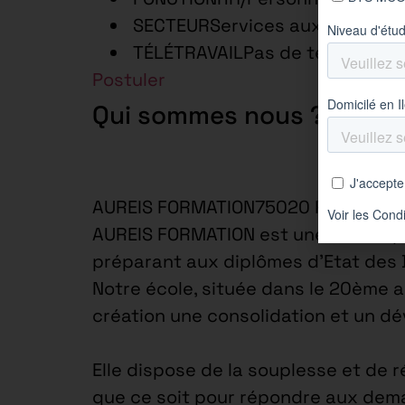
SECTEURServices aux Entrepri
TÉLÉTRAVAILPas de télétravail
Postuler
Qui sommes nous ?
AUREIS FORMATION75020 Paris 20e 
AUREIS FORMATION est une école spé
préparant aux diplômes d’Etat des
Notre école, située dans le 20ème 
création une consolidation et un d
Elle dispose de la souplesse et de r
que ce soit pour répondre aux dema