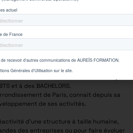
ses
• France
cialisée dans la formation en alternance
 BTS et à des BACHELORS.
arrondissement de Paris, connait depuis sa
éveloppement de ses activités.
éactivité d’une structure à taille humaine,
ndes des entreprises ou pour faire évoluer