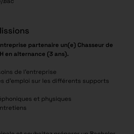
e/Bac
Missions
entreprise partenaire un(e) Chasseur de
H en alternance (3 ans).
soins de l’entreprise
es d’emploi sur les différents supports
léphoniques et physiques
entretiens
inale et souhaitez préparer un Bachelor