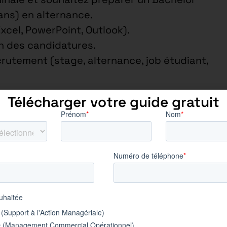
ns) en alternance.
xcel, PowerPoint, Outlook).
on des candidatures.
rutement (stage, alternance, job étudiant,
Télécharger votre guide gratuit
nce – pas de déplacement
yé/Opérateur/Ouvrier Spe/Bac
omplet
ion