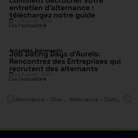
Comment décrocher votre
entretien d’alternance :
téléchargez notre guide
Le
8 juillet, 2024
Lire l’actualité
Actualités
,
Evènements
Job Dating Days d’Aureïs:
Rencontrez des Entreprises qui
recrutent des alternants
Le
8 juillet, 2024
Lire l’actualité
Alternance – Charge(e) de mission RH (H/F) – Concessionnaire – Bachelor RH
Alternance – Commercial Chargé(e) de Relations Entreprises (H/F) – BTS NDRC