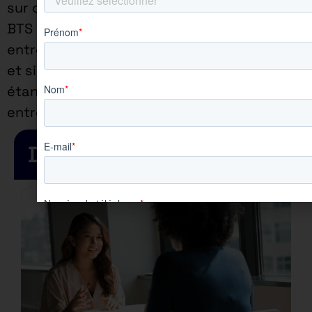
sur cette offre si vous êtes en
BTS étant de 3jours (en
entreprise) /2jours (en école)
et si vous êtes en Bachelor
étant de 4jours (en
entreprise) /1jour (en école)
Dernières actualités