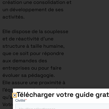
création une consolidation et
un développement de ses
activités.
Elle dispose de la souplesse
et de réactivité d’une
structure à taille humaine,
que ce soit pour répondre
aux demandes des
entreprises ou pour faire
évoluer sa pédagogie.
Elle assure une proximité à
l’équipe enseignante ainsi
Télécharger votre guide grat
qu’aux apprenants.
Votre rythme d’alternance