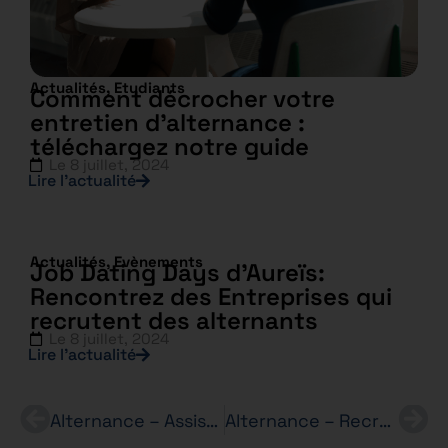
Actualités
,
Etudiants
Comment décrocher votre
entretien d’alternance :
téléchargez notre guide
Le
8 juillet, 2024
Lire l’actualité
Actualités
,
Evènements
Job Dating Days d’Aureïs:
Rencontrez des Entreprises qui
recrutent des alternants
Le
8 juillet, 2024
Lire l’actualité
Alternance – Assistant(e) Ressources Humaines – ZARA – Bachelor RH en 3 ans
Alternance – Recruteur et commercial (H/F) – Bachelor RH en 3 ans