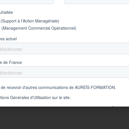
as de déplacement
icien/Employé Bac +2
omplet
ion
 de gros