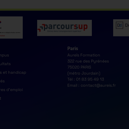
Paris
mpus
Aureïs Formation
322 rue des Pyrénées
ultats
75020 PARIS
s et handicap
(métro Jourdain)
Tél : 01 83 95 49 13
tés
Email : contact@aureis.fr
res d'emploi
t