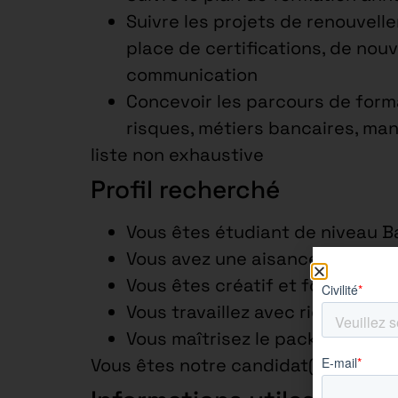
Suivre les projets de renouvelle
place de certifications, de no
communication
Concevoir les parcours de form
risques, métiers bancaires, m
liste non exhaustive
Profil recherché
Vous êtes étudiant de niveau B
Vous avez une aisance relationn
Vous êtes créatif et force de p
Vous travaillez avec rigueur et
Vous maîtrisez le pack office
Vous êtes notre candidat(e) idéal(e)