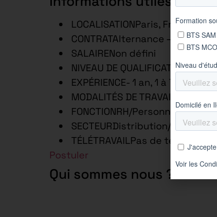
Informations utiles
LOCALISATIONParis, France – p
CONTRATAlternance – 1 an
SALAIRENon défini
NIVEAU DE QUALIFICATIONTechn
EXPÉRIENCE- 1 an, 1 à 7 ans
MODALITÉS DE TRAVAILTemps c
FONCTIONRH/Personnel/Format
SECTEURDistribution/Commerce
TÉLÉTRAVAILPas de télétravail
Postuler
Qui sommes nous ?