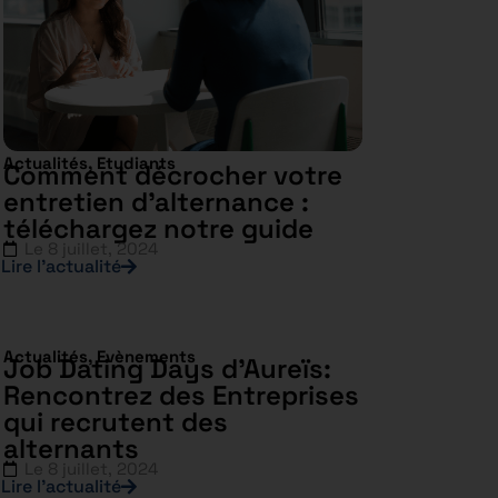
Actualités
,
Etudiants
Comment décrocher votre
entretien d’alternance :
téléchargez notre guide
Le
8 juillet, 2024
Lire l’actualité
Actualités
,
Evènements
Job Dating Days d’Aureïs:
Rencontrez des Entreprises
qui recrutent des
alternants
Le
8 juillet, 2024
Lire l’actualité