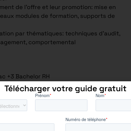
ment de l’offre et leur promotion: mise en
uveaux modules de formation, supports de
ation par thématiques: techniques d’audit,
anagement, comportemental
ac +3 Bachelor RH
elle
Télécharger votre guide gratuit
roposition
 autonomie
 !