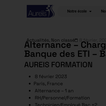
Notre école
No
Actualités
,
Non classé
8 février, 20
Alternance – Charg
Banque des ETI – 
AUREIS FORMATION
8 février 2023
Paris, France
Alternance – 1 an
RH/Personnel/Formation
Technicien/Employé Bac +2