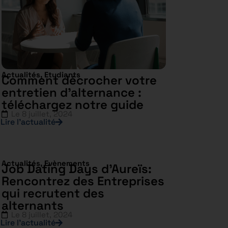
Actualités
,
Etudiants
Comment décrocher votre
entretien d’alternance :
téléchargez notre guide
Le
8 juillet, 2024
Lire l’actualité
Actualités
,
Evènements
Job Dating Days d’Aureïs:
Rencontrez des Entreprises
qui recrutent des
alternants
Le
8 juillet, 2024
Lire l’actualité