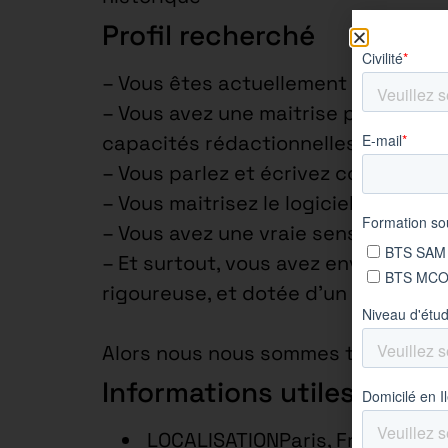
Profil recherché
– Vous êtes actuellement en bac+3
– Vous avez une maitrise parfaite d
capacités rédactionnelles et de st
– Vous parlez et écrivez courammen
– Vous maitrisez le logiciel Photosh
– Vous avez une vraie sensibilité po
– Et surtout, vous avez envie d’app
rigoureuse, et dotée d’un excellent 
Alors nous nous sommes trouvés !
Informations utiles
LOCALISATIONParis, France – p