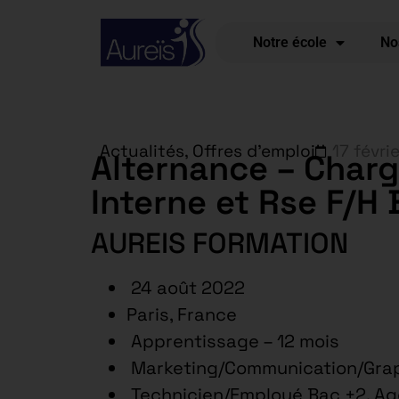
Notre école
No
Actualités
,
Offres d'emploi
17 févri
Alternance – Char
Interne et Rse F/H
AUREIS FORMATION
24 août 2022
Paris, France
Apprentissage – 12 mois
Marketing/Communication/Gra
Technicien/Employé Bac +2, Ag