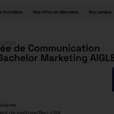
s formations
Nos offres en alternance
Nos campus
er, 2023
gée de Communication
 Bachelor Marketing AIGL
phisme
ent de maîtrise/Bac +3/4