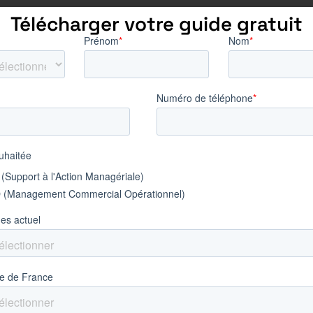
Télécharger votre guide gratuit
 marketing
u français et êtes doté(e) de fortes
ructuration
t anglais
op
ur tous les sujets RSE
rendre, vous êtes une personne curieuse,
sens du relationnel
as de déplacement