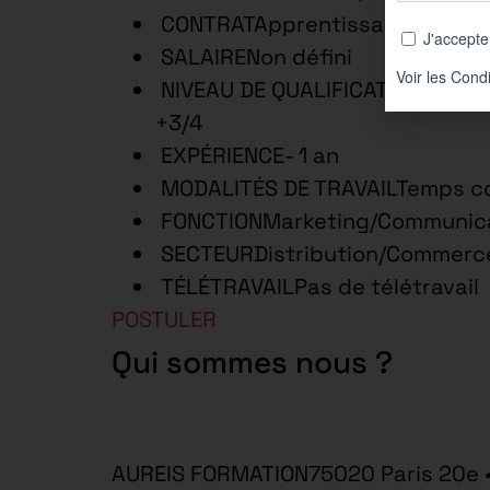
CONTRATApprentissage – 12 mo
SALAIRENon défini
NIVEAU DE QUALIFICATIONTechni
+3/4
EXPÉRIENCE- 1 an
MODALITÉS DE TRAVAILTemps c
FONCTIONMarketing/Communica
SECTEURDistribution/Commerce
TÉLÉTRAVAILPas de télétravail
POSTULER
Qui sommes nous ?
AUREIS FORMATION75020 Paris 20e 