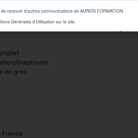
is
cien/Employé Bac +2, Agent de maîtrise/Bac
omplet
tion/Graphisme
 de gros
• France