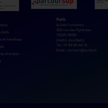
Paris
mpus
Aureïs Formation
322 rue des Pyrénées
ultats
75020 PARIS
s et handicap
(métro Jourdain)
Tél : 01 83 95 49 13
tés
Email : contact@aureis.fr
res d'emploi
t