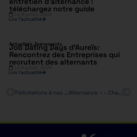
entretien d’alternance :
téléchargez notre guide
Le
8 juillet, 2024
Lire l’actualité
Actualités
,
Evènements
Job Dating Days d’Aureïs:
Rencontrez des Entreprises qui
recrutent des alternants
Le
8 juillet, 2024
Lire l’actualité
Félicitations à nos diplômés de BTS 2022!
Alternance – – Chargé(e) de Marketing (H/F) – Nestlé – BACHELOR Marketing et Promotion