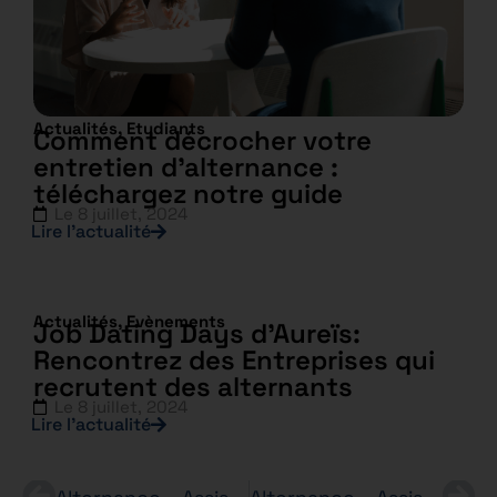
Actualités
,
Etudiants
Comment décrocher votre
entretien d’alternance :
téléchargez notre guide
Le
8 juillet, 2024
Lire l’actualité
Actualités
,
Evènements
Job Dating Days d’Aureïs:
Rencontrez des Entreprises qui
recrutent des alternants
Le
8 juillet, 2024
Lire l’actualité