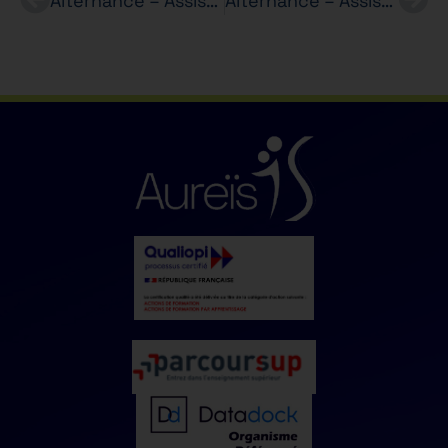
Alternance – Assistant(e) RH (H/F) – LA FORET – Bachelor RH
Alternance – Assistant(e) administratif(ve) – h/f – Agence de voyages en ligne – BTS SAM