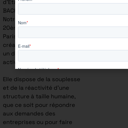
d’Etat des BTS et des
BACHELORS.
Notre école, située dans le
20ème arrondissement de
Paris, connait depuis sa
création une consolidation et
un développement de ses
activités.
Elle dispose de la souplesse
et de la réactivité d’une
structure à taille humaine,
que ce soit pour répondre
aux demandes des
entreprises ou pour faire