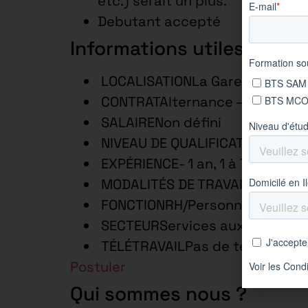
etc.) serait un plus.
Debutant accepté
Informations utiles
LOCALISATIONLa Garenne-Colom
CONTRATAlternance – 3 ans
SALAIRENon défini
NIVEAU DE QUALIFICATIONEmplo
EXPÉRIENCE- 1 an, 1 à 7 ans
MODALITÉS DE TRAVAILTemps c
FONCTIONRH/Personnel/Format
SECTEURServices aux Entrepri
TÉLÉTRAVAILPas de télétravail
Postuler
Qui sommes nous ?