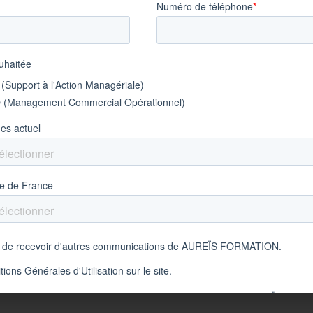
bes – 92, France – pas de déplacement
yé/Opérateur/Ouvrier Spe/Bac
omplet
ion
ses