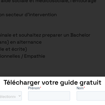
’aide sociale et médicosociale, l’entourage
on secteur d’intervention
inale et souhaitez preparer un Bachelor
ans) en alternance
e et écrite)
tionnelles / Empathie
Télécharger votre guide gratuit
 public
rutement (stage, alternance, job étudiant,