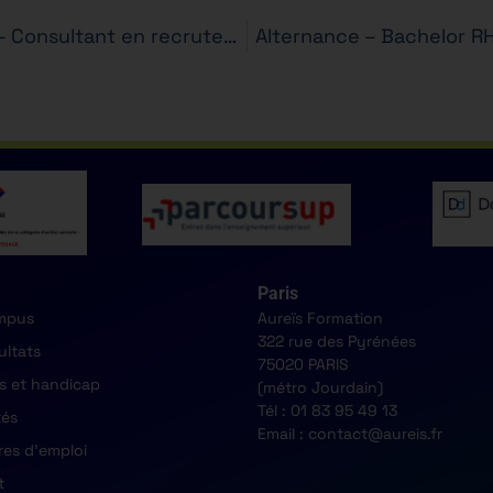
Alternance – Bachelor RH en 3 ans – Consultant en recrutement
Alternance – Bachelor RH
Paris
mpus
Aureïs Formation
322 rue des Pyrénées
ultats
75020 PARIS
s et handicap
(métro Jourdain)
Tél : 01 83 95 49 13
tés
Email : contact@aureis.fr
res d'emploi
t