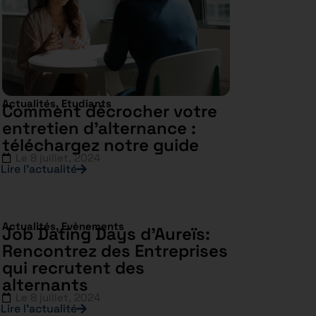
Actualités
,
Etudiants
Comment décrocher votre
entretien d’alternance :
téléchargez notre guide
Le
8 juillet, 2024
Lire l’actualité
Actualités
,
Evènements
Job Dating Days d’Aureïs:
Rencontrez des Entreprises
qui recrutent des
alternants
Le
8 juillet, 2024
Lire l’actualité