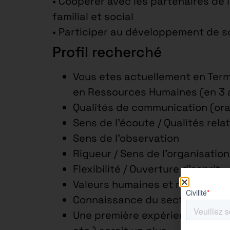
• Coopérer avec les partenaires de l
familial et social
• Participer au développement de s
Profil recherché
Vous etes actuellement en Term
en Ressources Humaines (en 3 
Qualités de communication (oral
Sens de l’écoute / Qualités rela
Sens de l’observation
Rigueur / Sens de l’organisation
Flexibilité / Ouverture d’esprit
Valeurs humaines et respect
Connaissance du secteur ou du
Une première expérience en rec